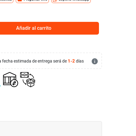
Añadir al carrito
info
1-2
 la fecha estimada de entrega será de
días