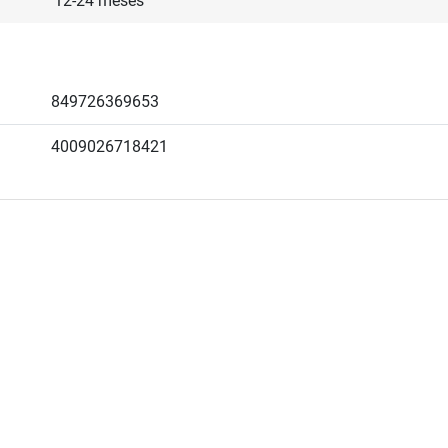
12-24 meses
849726369653
4009026718421