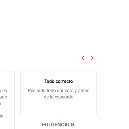
keyboard_arrow_left
keyboard_arrow_right
Anterior
Siguiente
Todo correcto
Compra 
o en
Recibido todo correcto y antes
Me gus
gado
de lo esperado
tiend
n
amablem
ial
FULGENCIO G.