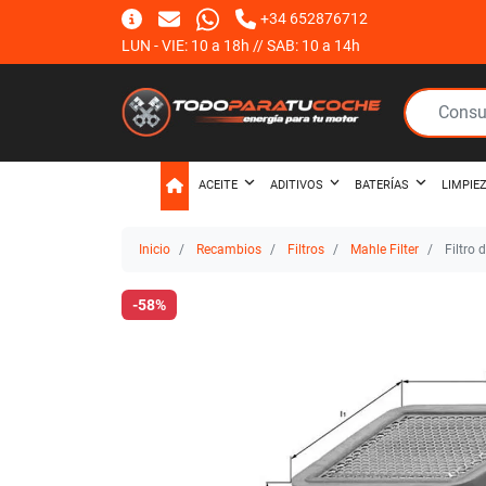
+34 652876712
LUN - VIE: 10 a 18h // SAB: 10 a 14h
ACEITE
ADITIVOS
BATERÍAS
LIMPIE
Inicio
Recambios
Filtros
Mahle Filter
Filtro 
-58%