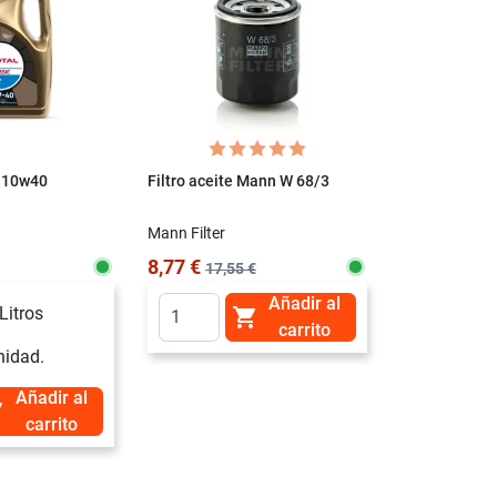
7 10w40
Filtro aceite Mann W 68/3
Castrol Edge
Diesel
Mann Filter
Castrol
8,77 €
47,90 €
17,55 €
Añadir al
Litros
1 Litro

carrito
5 Litros
nidad.
Añadir al

carrito