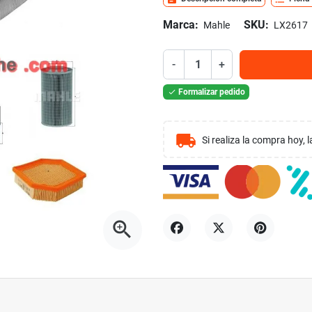
Marca:
SKU:
Mahle
LX2617
-
+
Formalizar pedido

local_shipping
Si realiza la compra hoy,
zoom_in
Compartir
Tuitear
Pinterest