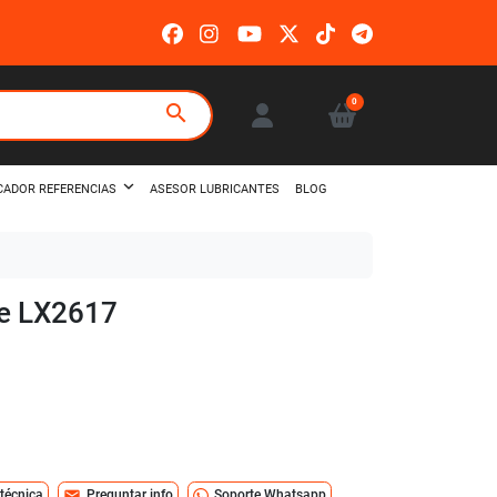
0
search
ASESOR LUBRICANTES
BLOG
CADOR REFERENCIAS
le LX2617
mail
 técnica
Preguntar info
Soporte Whatsapp