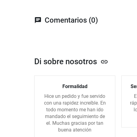
Comentarios (0)
chat
Di sobre nosotros
link
Formalidad
Ser
Hice un pedido y fue servido
E
con una rapidez increíble. En
ráp
todo momento me han ido
l
mandado el seguimiento de
el. Muchas gracias por tan
buena atención