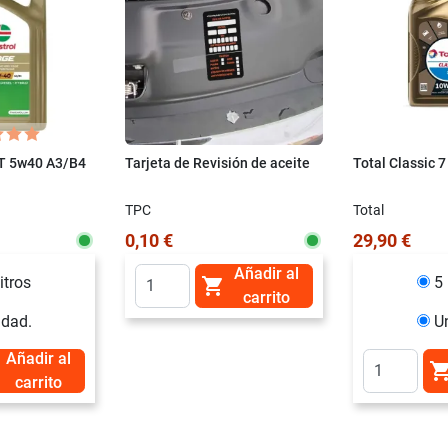
ST 5w40 A3/B4
Tarjeta de Revisión de aceite
Total Classic 
TPC
Total
0,10 €
29,90 €
Añadir al
itros
5 

carrito
idad.
U
Añadir al
carrito