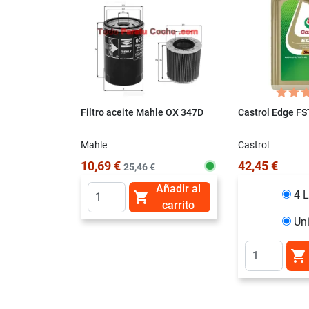
Filtro aceite Mahle OX 347D
Castrol Edge F
Mahle
Castrol
10,69 €
42,45 €
25,46 €
Añadir al
4 L

carrito
Un
