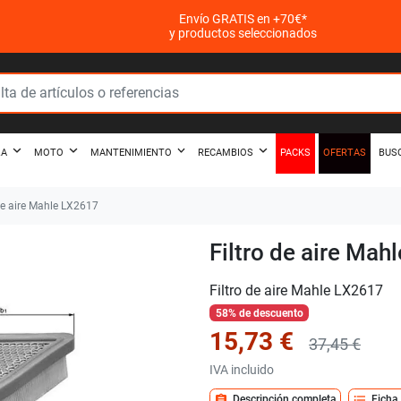
Envío GRATIS en +70€*
y productos seleccionados
PACKS
OFERTAS
ZA
MOTO
MANTENIMIENTO
RECAMBIOS
BUS
de aire Mahle LX2617
Filtro de aire Mah
Filtro de aire Mahle LX2617
58% de descuento
15,73 €
37,45 €
IVA incluido
assignment
format_list_bulleted
Descripción completa
Ficha