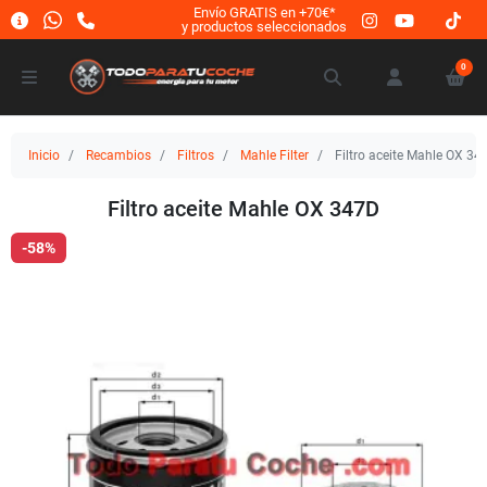
Envío GRATIS en +70€*
y productos seleccionados
0
Inicio
Recambios
Filtros
Mahle Filter
Filtro aceite Mahle OX 34
Filtro aceite Mahle OX 347D
-58%