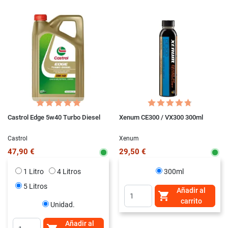
Castrol Edge 5w40 Turbo Diesel
Xenum CE300 / VX300 300ml
Castrol
Xenum
47,90 €
29,50 €
1 Litro
4 Litros
300ml
5 Litros
Añadir al

carrito
Unidad.
Añadir al