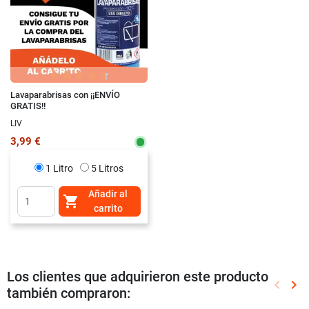
Lavaparabrisas con ¡¡ENVÍO
GRATIS!!
LIV
3,99 €
1 Litro
5 Litros
Añadir al

carrito
Los clientes que adquirieron este producto
keyboard_arrow_left
keyboard_arrow_right
también compraron:
Anterio
Sig