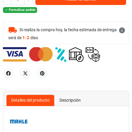
Formalizar pedido

local_shipping
info
Si realiza la compra hoy, la fecha estimada de entrega
1-2
será de
días
Compartir
Tuitear
Pinterest
Detalles del producto
Descripción