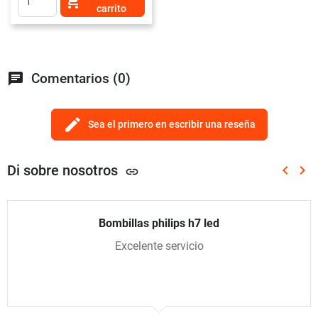

carrito
chat
Comentarios (0)
edit
Sea el primero en escribir una reseña
Di sobre nosotros
keyboard_arrow_left
keyboard_arrow_right
link
Anterio
Sig
Bombillas philips h7 led
Excelente servicio