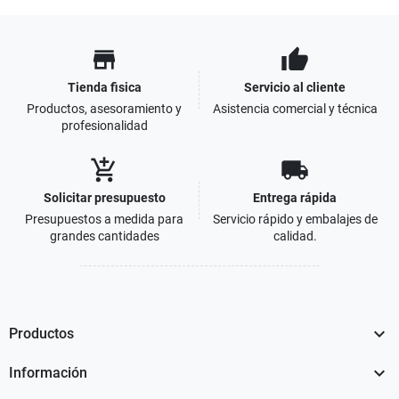
store
thumb_up
Tienda fisica
Servicio al cliente
Productos, asesoramiento y
Asistencia comercial y técnica
profesionalidad
add_shopping_cart
local_shipping
Solicitar presupuesto
Entrega rápida
Presupuestos a medida para
Servicio rápido y embalajes de
grandes cantidades
calidad.

Productos

Información