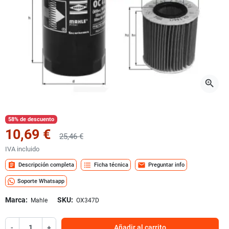
zoom_in
58% de descuento
10,69 €
25,46 €
IVA incluido
assignment
format_list_bulleted
mail
Descripción completa
Ficha técnica
Preguntar info
Soporte Whatsapp
Marca:
SKU:
Mahle
OX347D
-
+
Añadir al carrito