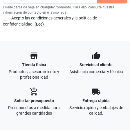
Puede darse de baja en cualquier momento. Para ello, consulte nuestra
información de contacto en el aviso legal.
Acepto las condiciones generales y la política de
confidencialidad.
(Lee)
store
thumb_up
Tienda fisica
Servicio al cliente
Productos, asesoramiento y
Asistencia comercial y técnica
profesionalidad
add_shopping_cart
local_shipping
Solicitar presupuesto
Entrega rápida
Presupuestos a medida para
Servicio rápido y embalajes de
grandes cantidades
calidad.