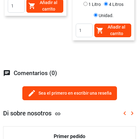
Añadir al
1 Litro
4 Litros

carrito
Unidad.
Añadir al

carrito
chat
Comentarios (0)
edit
Sea el primero en escribir una reseña
Di sobre nosotros
keyboard_arrow_left
keyboard_arrow_right
link
Anterio
Sig
Primer pedido