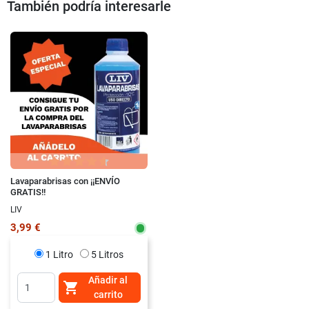
También podría interesarle
Lavaparabrisas con ¡¡ENVÍO
GRATIS!!
LIV
3,99 €
1 Litro
5 Litros
Añadir al

carrito