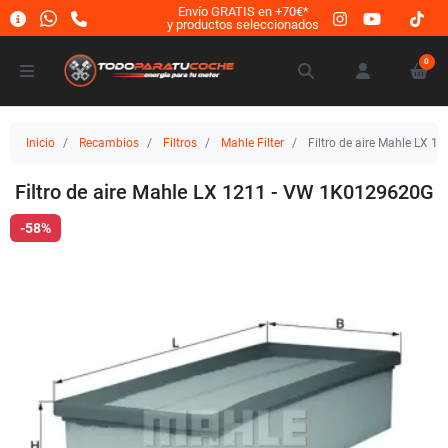
Envío GRATIS en +70€*
y productos seleccionados
0
Inicio
Recambios
Filtros
Mahle Filter
Filtro de aire Mahle LX 
Filtro de aire Mahle LX 1211 - VW 1K0129620G
-58%