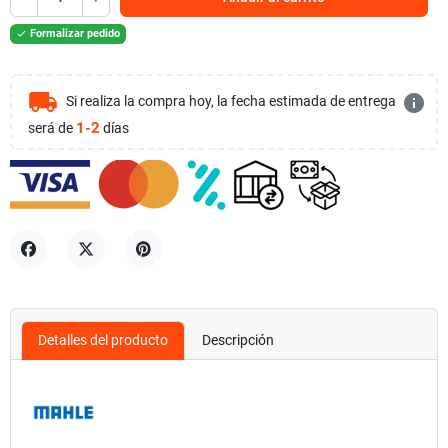
Formalizar pedido

local_shipping
info
Si realiza la compra hoy, la fecha estimada de entrega
1-2
será de
días
Compartir
Tuitear
Pinterest
Detalles del producto
Descripción