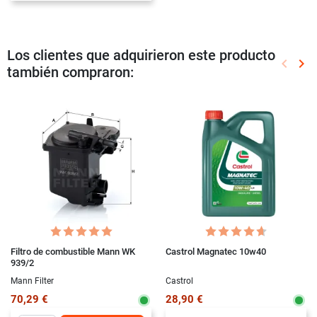
Los clientes que adquirieron este producto
keyboard_arrow_left
keyboard_arrow_right
también compraron:
Anterio
Sig
Filtro de combustible Mann WK
Castrol Magnatec 10w40
939/2
Mann Filter
Castrol
70,29 €
28,90 €