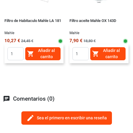
Filtro de Habitaculo Mahle LA 181
Filtro aceite Mahle OX 143D
Mahle
Mahle
10,27 €
7,90 €
24,45 €
18,80 €
Añadir al
Añadir al


carrito
carrito
chat
Comentarios (0)
edit
Sea el primero en escribir una reseña