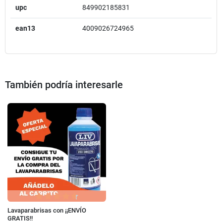
upc
849902185831
ean13
4009026724965
También podría interesarle
Lavaparabrisas con ¡¡ENVÍO
GRATIS!!