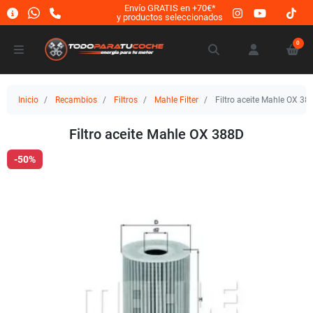
Envío GRATIS en +70€*
y productos seleccionados
0
Inicio
Recambios
Filtros
Mahle Filter
Filtro aceite Mahle OX 38
Filtro aceite Mahle OX 388D
-50%