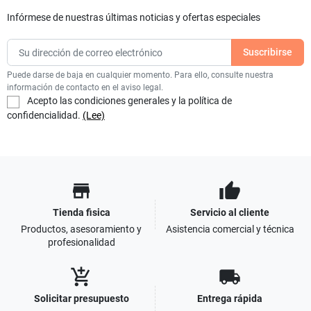
Infórmese de nuestras últimas noticias y ofertas especiales
Puede darse de baja en cualquier momento. Para ello, consulte nuestra
información de contacto en el aviso legal.
Acepto las condiciones generales y la política de
confidencialidad.
(Lee)
store
thumb_up
Tienda fisica
Servicio al cliente
Productos, asesoramiento y
Asistencia comercial y técnica
profesionalidad
add_shopping_cart
local_shipping
Solicitar presupuesto
Entrega rápida