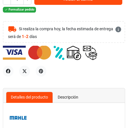
Formalizar pedido

local_shipping
info
Si realiza la compra hoy, la fecha estimada de entrega
1-2
será de
días
Compartir
Tuitear
Pinterest
Detalles del producto
Descripción