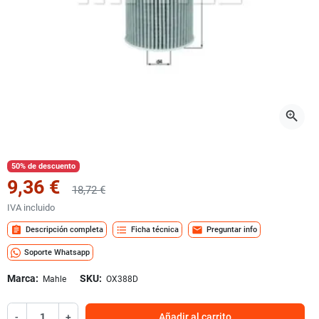
zoom_in
50% de descuento
9,36 €
18,72 €
IVA incluido
assignment
format_list_bulleted
mail
Descripción completa
Ficha técnica
Preguntar info
Soporte Whatsapp
Marca:
SKU:
Mahle
OX388D
-
+
Añadir al carrito