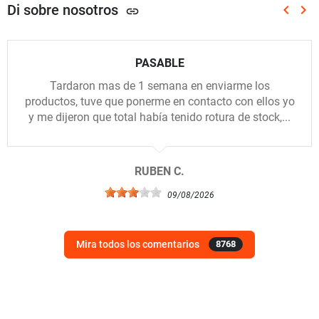
Di sobre nosotros
keyboard_arrow_left
keyboard_arrow_right
link
Anterio
Sig
PASABLE
Tardaron mas de 1 semana en enviarme los
productos, tuve que ponerme en contacto con ellos yo
y me dijeron que total había tenido rotura de stock,...
RUBEN C.
09/08/2026
Mira todos los comentarios
8768