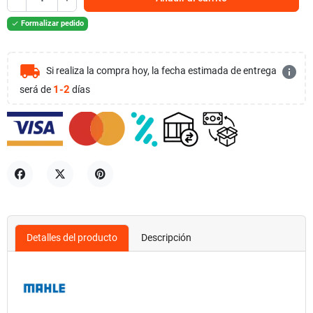
Formalizar pedido

local_shipping
info
Si realiza la compra hoy, la fecha estimada de entrega
1-2
será de
días
Compartir
Tuitear
Pinterest
Detalles del producto
Descripción