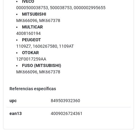
IVECO
0000500038753, 500038753, 0000002995655
MITSUBISHI
MK666096, MK667378
MULTICAR
4008160194
PEUGEOT
1109Z7, 1606267580, 1109AT
OTOKAR
12F0017259AA
FUSO (MITSUBISHI)
MK666096, MK667378
Referencias específicas
upc
849503932360
ean13
4009026724361