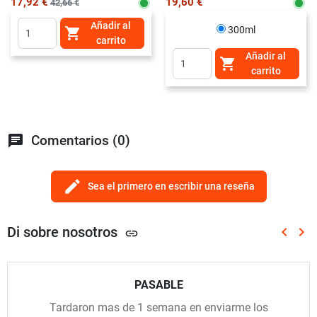
17,92 €
19,60 €
42,66 €
Añadir al
300ml

carrito
Añadir al

carrito
chat
Comentarios (0)
edit
Sea el primero en escribir una reseña
Di sobre nosotros
keyboard_arrow_left
keyboard_arrow_right
link
Anterio
Sig
PASABLE
Tardaron mas de 1 semana en enviarme los