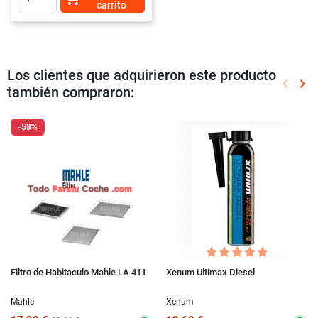
carrito
Los clientes que adquirieron este producto
keyboard_arrow_left
keyboard_arrow_right
también compraron:
Anterio
Sig
-58%
Filtro de Habitaculo Mahle LA 411
Xenum Ultimax Diesel
Mahle
Xenum