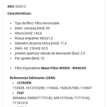
SKU:
OC613
Características:
Tipo de filtro: Filtro enroscable
Diám. carcasa [mm]: 93
Altura [mm]: 142,6
Rosca empalme: M22x1,5
Diámetro de junta tórica [mm]: 71,6
Diám. int. 2 [mm]: 62,5
presión apertura válvula de desviación [bar]: 2,5
Par apriete [Nm]: 10
Filtro Equivalente
Mann Filter W9009 -
W940/69
Referencias fabricante (OEM):
CITROËN
1109Z8, 1613723280, 1109AG, 1606267580, 1109AT
FIAT
8094864, 0000071773182, 6001073246, 71773182,
71741510