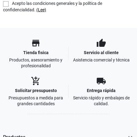
Acepto las condiciones generales y la política de
confidencialidad.
(Lee)
store
thumb_up
Tienda fisica
Servicio al cliente
Productos, asesoramiento y
Asistencia comercial y técnica
profesionalidad
add_shopping_cart
local_shipping
Solicitar presupuesto
Entrega rápida
Presupuestos a medida para
Servicio rápido y embalajes de
grandes cantidades
calidad.