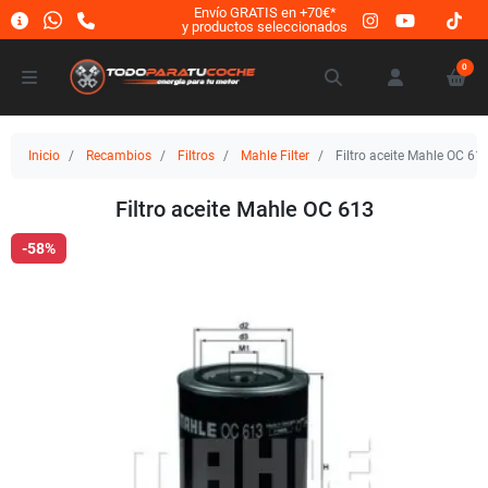
Envío GRATIS en +70€*
y productos seleccionados
0
Inicio
Recambios
Filtros
Mahle Filter
Filtro aceite Mahle OC 61
Filtro aceite Mahle OC 613
-58%