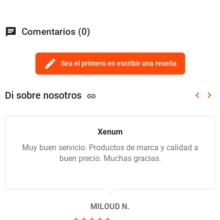
chat
Comentarios (0)
edit
Sea el primero en escribir una reseña
Di sobre nosotros
keyboard_arrow_left
keyboard_arrow_right
link
Anterio
Sig
Xenum
Muy buen servicio. Productos de marca y calidad a
buen precio. Muchas gracias.
MILOUD N.