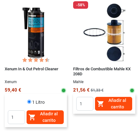
-58%
Xenum In & Out Petrol Cleaner
Filtros de Combustible Mahle KX
208D
Xenum
Mahle
59,40 €
21,56 €
51,33 €
Añadir al
1 Litro

carrito
Añadir al

carrito