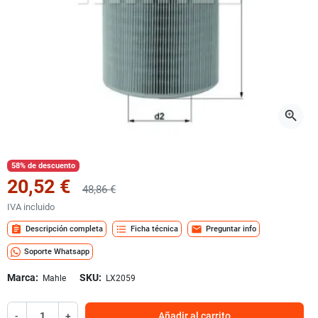
zoom_in
58% de descuento
20,52 €
48,86 €
IVA incluido
assignment
format_list_bulleted
mail
Descripción completa
Ficha técnica
Preguntar info
Soporte Whatsapp
Marca:
SKU:
Mahle
LX2059
-
+
Añadir al carrito