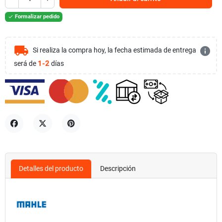
Formalizar pedido

local_shipping
info
Si realiza la compra hoy, la fecha estimada de entrega
1-2
será de
días
Compartir
Tuitear
Pinterest
Detalles del producto
Descripción