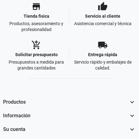
store
thumb_up
Tienda fisica
Servicio al cliente
Productos, asesoramiento y
Asistencia comercial y técnica
profesionalidad
add_shopping_cart
local_shipping
Solicitar presupuesto
Entrega rápida
Presupuestos a medida para
Servicio rápido y embalajes de
grandes cantidades
calidad.

Productos

Información

Su cuenta