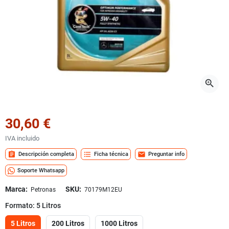
zoom_in
30,60 €
IVA incluido
assignment
format_list_bulleted
mail
Descripción completa
Ficha técnica
Preguntar info
Soporte Whatsapp
Marca:
SKU:
Petronas
70179M12EU
Formato: 5 Litros
5 Litros
200 Litros
1000 Litros