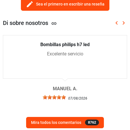
edit
Sea el primero en escribir una reseña
Di sobre nosotros
keyboard_arrow_left
keyboard_arrow_right
link
Anterio
Sig
Bombillas philips h7 led
Excelente servicio
MANUEL A.
07/08/2026
Mira todos los comentarios
8762