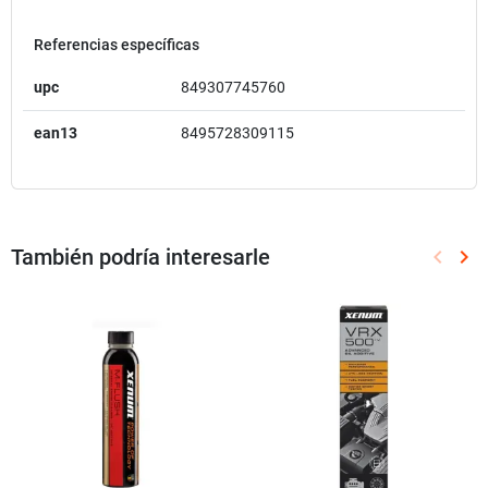
Referencias específicas
upc
849307745760
ean13
8495728309115
También podría interesarle
keyboard_arrow_left
keyboard_arrow_right
Anterio
Sig