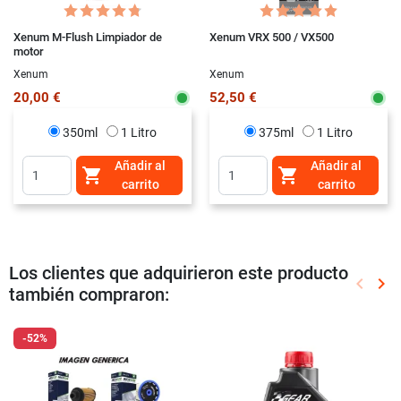
Xenum M-Flush Limpiador de
Xenum VRX 500 / VX500
motor
Xenum
Xenum
20,00 €
52,50 €
350ml
1 Litro
375ml
1 Litro
Añadir al
Añadir al


carrito
carrito
Los clientes que adquirieron este producto
keyboard_arrow_left
keyboard_arrow_right
también compraron:
Anterio
Sig
-52%