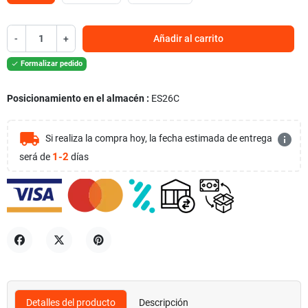
-
+
Añadir al carrito
Formalizar pedido

Posicionamiento en el almacén :
ES26C
local_shipping
info
Si realiza la compra hoy, la fecha estimada de entrega
1-2
será de
días
Compartir
Tuitear
Pinterest
Detalles del producto
Descripción