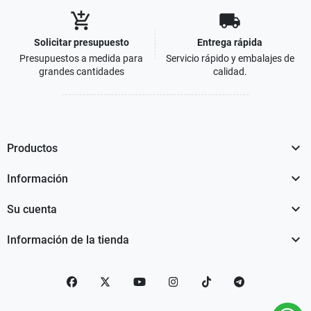
add_shopping_cart
local_shipping
Solicitar presupuesto
Entrega rápida
Presupuestos a medida para
Servicio rápido y embalajes de
grandes cantidades
calidad.

Productos

Información

Su cuenta

Información de la tienda
Facebook
Twitter
YouTube
Instagram
TikTok
telegram