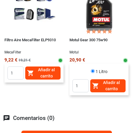
Filtro Aire MecaFilter ELP9310
Motul Gear 300 75w90
MecaFilter
Motul
9,22 €
20,90 €
19,21 €
Añadir al
1 Litro

carrito
Añadir al

carrito
chat
Comentarios (0)