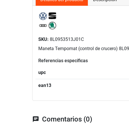
SKU:
8L0953513J01C
Maneta Tempomat (control de crucero) 8L0
Referencias específicas
upc
ean13
Comentarios (0)
chat