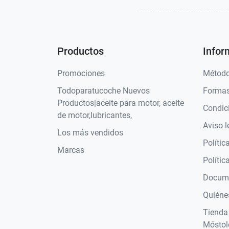
Productos
Infor
Promociones
Método
Todoparatucoche Nuevos
Formas
Productos|aceite para motor, aceite
Condic
de motor,lubricantes,
Aviso l
Los más vendidos
Polític
Marcas
Polític
Docume
Quiéne
Tienda
Móstol