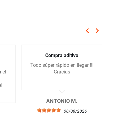
keyboard_arrow_left
keyboard_arrow_right
Anterior
Siguiente
Compra aditivo
Todo súper rápido en llegar !!!
Amables
 el
Gracias
eficien
el
ANTONIO M.
E
08/08/2026
6