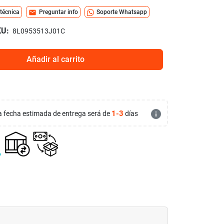
mail
 técnica
Preguntar info
Soporte Whatsapp
U:
8L0953513J01C
Añadir al carrito
info
1-3
 la fecha estimada de entrega será de
días