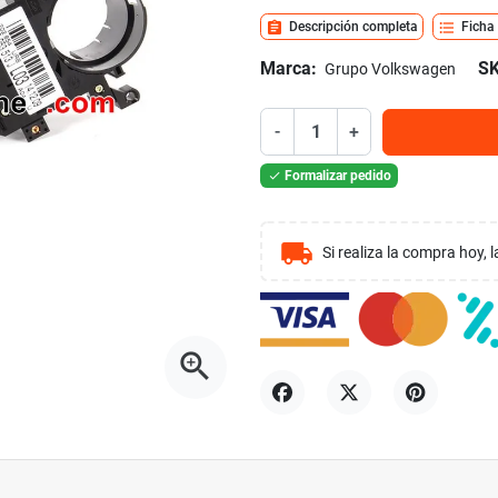
assignment
format_list_bulleted
Descripción completa
Ficha
Marca:
SK
Grupo Volkswagen
-
+
Formalizar pedido

local_shipping
Si realiza la compra hoy,
zoom_in
Compartir
Tuitear
Pinterest