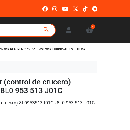
0
search
ASESOR LUBRICANTES
BLOG
CADOR REFERENCIAS
(control de crucero)
 8L0 953 513 J01C
 crucero) 8L0953513J01C - 8L0 953 513 J01C