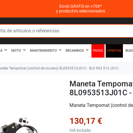
Envío GRATIS en +70€*
y productos seleccionados
PACKS
OFERTAS
ZA
MOTO
MANTENIMIENTO
RECAMBIOS
BUS
neta Tempomat (control de crucero) 8L0953513J01C - 8L0 953 513 J01C
Maneta Tempomat 
8L0953513J01C -
Maneta Tempomat (control de
130,17 €
IVA incluido