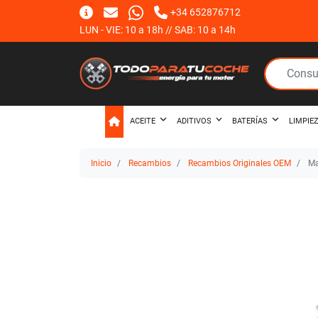
+34 652876712
LUN - VIE: 10 a 18h // SAB: 10 a 14h
ACEITE
ADITIVOS
BATERÍAS
LIMPIE
Inicio
Recambios
Recambios Originales OEM
Ma