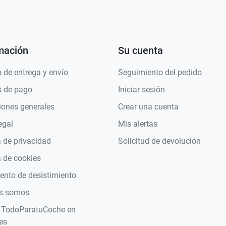
mación
Su cuenta
 de entrega y envío
Seguimiento del pedido
 de pago
Iniciar sesión
iones generales
Crear una cuenta
egal
Mis alertas
a de privacidad
Solicitud de devolución
a de cookies
nto de desistimiento
s somos
 TodoParatuCoche en
es