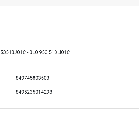
953513J01C - 8L0 953 513 J01C
849745803503
8495235014298