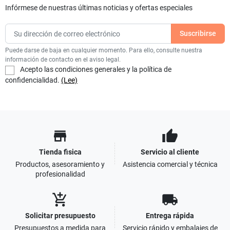
Infórmese de nuestras últimas noticias y ofertas especiales
Puede darse de baja en cualquier momento. Para ello, consulte nuestra
información de contacto en el aviso legal.
Acepto las condiciones generales y la política de
confidencialidad.
(Lee)
store
thumb_up
Tienda fisica
Servicio al cliente
Productos, asesoramiento y
Asistencia comercial y técnica
profesionalidad
add_shopping_cart
local_shipping
Solicitar presupuesto
Entrega rápida
Presupuestos a medida para
Servicio rápido y embalajes de