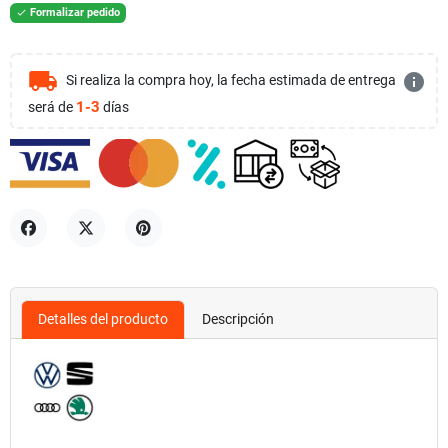
Formalizar pedido

local_shipping
info
Si realiza la compra hoy, la fecha estimada de entrega
1-3
será de
días
Compartir
Tuitear
Pinterest
Detalles del producto
Descripción