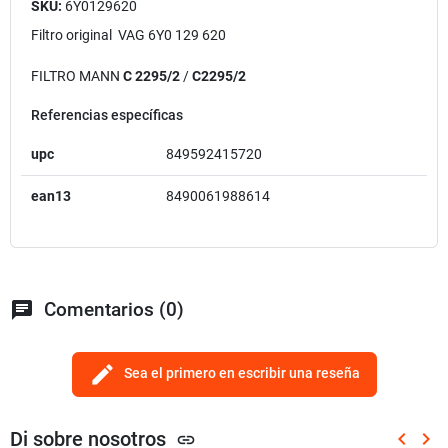
SKU:
6Y0129620
Filtro original VAG 6Y0 129 620
FILTRO MANN
C 2295/2
/
C2295/2
Referencias específicas
upc
849592415720
ean13
8490061988614
chat
Comentarios (0)
edit
Sea el primero en escribir una reseña
Di sobre nosotros
keyboard_arrow_left
keyboard_arrow_right
link
Anterio
Sig