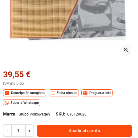
zoom_in
39,55 €
IVA incluido
assignment
format_list_bulleted
mail
Descripción completa
Ficha técnica
Preguntar info
Soporte Whatsapp
Marca:
SKU:
Grupo Volkswagen
6Y0129620
-
+
Añadir al carrito