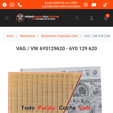
Envío GRATIS en +70€*
y productos seleccionados
0
Inicio
Recambios
Recambios Originales OEM
VAG / VW 6Y0129620
VAG / VW 6Y0129620 - 6Y0 129 620