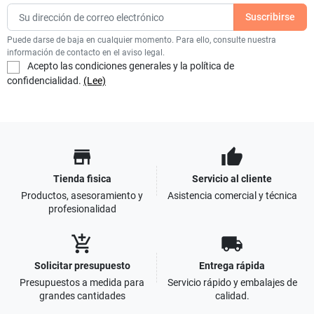
Puede darse de baja en cualquier momento. Para ello, consulte nuestra
información de contacto en el aviso legal.
Acepto las condiciones generales y la política de
confidencialidad.
(Lee)
store
thumb_up
Tienda fisica
Servicio al cliente
Productos, asesoramiento y
Asistencia comercial y técnica
profesionalidad
add_shopping_cart
local_shipping
Solicitar presupuesto
Entrega rápida
Presupuestos a medida para
Servicio rápido y embalajes de
grandes cantidades
calidad.