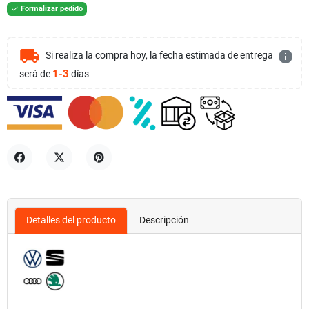
Formalizar pedido

local_shipping
info
Si realiza la compra hoy, la fecha estimada de entrega
1-3
será de
días
Compartir
Tuitear
Pinterest
Detalles del producto
Descripción