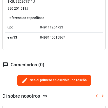
SKU:
8E0201511J
8E0 201 511J
Referencias específicas
upc
849111264723
ean13
8498145015867
chat
Comentarios (0)
edit
Sea el primero en escribir una reseña
Di sobre nosotros
keyboard_arrow_left
keyboard_arrow_right
link
Anterio
Sig