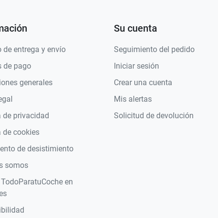
mación
Su cuenta
 de entrega y envío
Seguimiento del pedido
 de pago
Iniciar sesión
iones generales
Crear una cuenta
egal
Mis alertas
a de privacidad
Solicitud de devolución
a de cookies
nto de desistimiento
s somos
 TodoParatuCoche en
es
bilidad