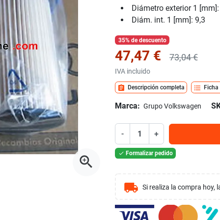
Diámetro exterior 1 [mm]:
Diám. int. 1 [mm]: 9,3
35% de descuento
47,47 €
73,04 €
IVA incluido
assignment
format_list_bulleted
Descripción completa
Ficha
Marca:
SK
Grupo Volkswagen
-
+
Formalizar pedido

zoom_in
local_shipping
Si realiza la compra hoy,