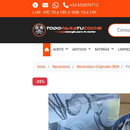
+34 652876712
LUN - VIE: 10 a 18h // SAB: 10 a 14h
ACEITE
ADITIVOS
BATERÍAS
LIMPIE
Inicio
Recambios
Recambios Originales OEM
Fi
-35%