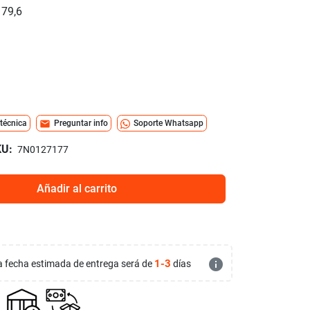
 79,6
mail
 técnica
Preguntar info
Soporte Whatsapp
U:
7N0127177
Añadir al carrito
info
1-3
 la fecha estimada de entrega será de
días