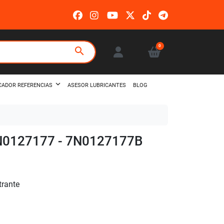
0
search
ASESOR LUBRICANTES
BLOG
CADOR REFERENCIAS
7N0127177 - 7N0127177B
ltrante