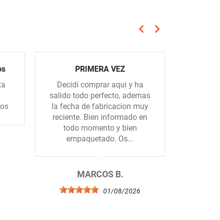
keyboard_arrow_left
keyboard_arrow_right
Anterior
Siguiente
os
PRIMERA VEZ
ta
Decidí comprar aqui y ha
Muy ama
y
salido todo perfecto, ademas
rápidos
dos
la fecha de fabricacion muy
reciente. Bien informado en
todo momento y bien
empaquetado. Os...
6
MARCOS B.
01/08/2026