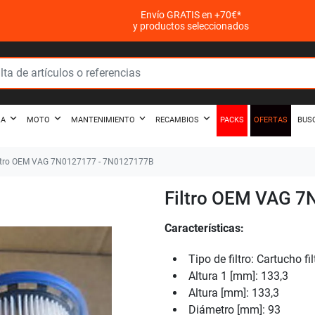
Envío GRATIS en +70€*
y productos seleccionados
PACKS
OFERTAS
ZA
MOTO
MANTENIMIENTO
RECAMBIOS
BUS
ltro OEM VAG 7N0127177 - 7N0127177B
Filtro OEM VAG 
Características:
Tipo de filtro: Cartucho fi
Altura 1 [mm]: 133,3
Altura [mm]: 133,3
Diámetro [mm]: 93