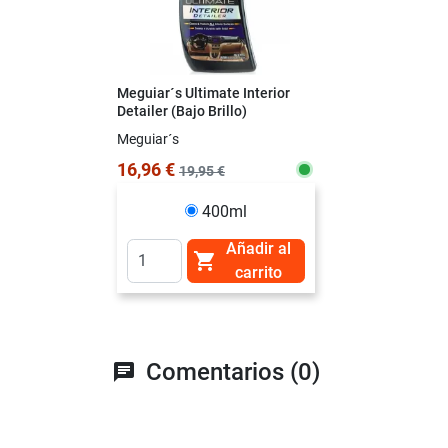
Meguiar´s Ultimate Interior
Detailer (Bajo Brillo)
Meguiar´s
16,96 €
19,95 €
400ml
Añadir al

carrito
Comentarios (0)
chat