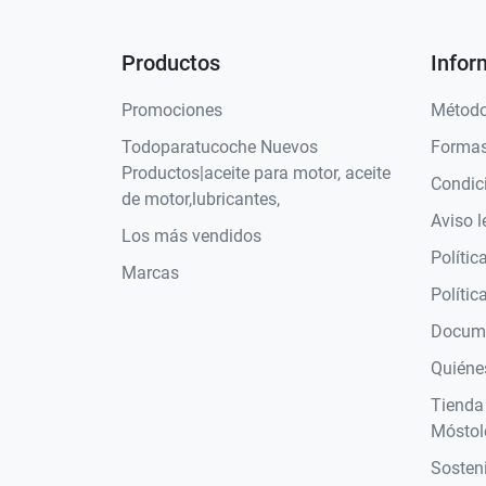
Productos
Infor
Promociones
Método
Todoparatucoche Nuevos
Formas
Productos|aceite para motor, aceite
Condic
de motor,lubricantes,
Aviso l
Los más vendidos
Polític
Marcas
Polític
Docume
Quiéne
Tienda
Móstol
Sosteni