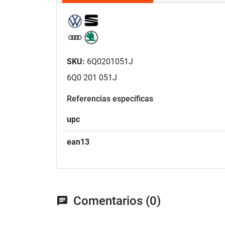
SKU:
6Q0201051J
6Q0 201 051J
Referencias específicas
upc
ean13
Comentarios (0)
chat