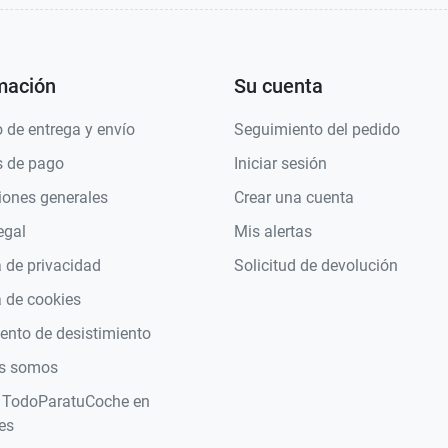
mación
Su cuenta
 de entrega y envío
Seguimiento del pedido
 de pago
Iniciar sesión
iones generales
Crear una cuenta
egal
Mis alertas
a de privacidad
Solicitud de devolución
a de cookies
nto de desistimiento
s somos
 TodoParatuCoche en
es