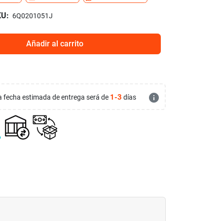
U:
6Q0201051J
Añadir al carrito
info
1-3
 la fecha estimada de entrega será de
días