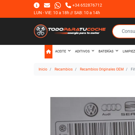
+34 652876712
LUN - VIE: 10 a 18h // SAB: 10 a 14h
ACEITE
ADITIVOS
BATERÍAS
LIMPIE
Inicio
Recambios
Recambios Originales OEM
Fi