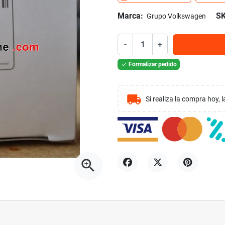
Marca:
SK
Grupo Volkswagen
-
+
Formalizar pedido

local_shipping
Si realiza la compra hoy,
zoom_in
Compartir
Tuitear
Pinterest