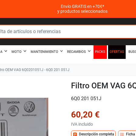
Envío GRATIS en +70€*
y productos seleccionados
PACKS
OFERTAS
ZA
MOTO
MANTENIMIENTO
RECAMBIOS
BUS
ltro OEM VAG 6Q0201051J - 6Q0 201 051J
Filtro OEM VAG 6
6Q0 201 051J
60,20 €
IVA incluido
assignment
format_list_bulleted
Descripción completa
Ficha