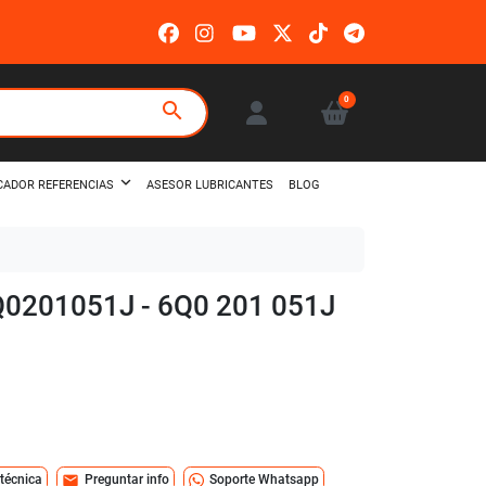
0
search
ASESOR LUBRICANTES
BLOG
CADOR REFERENCIAS
Q0201051J - 6Q0 201 051J
mail
 técnica
Preguntar info
Soporte Whatsapp