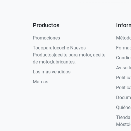
Productos
Infor
Promociones
Método
Todoparatucoche Nuevos
Formas
Productos|aceite para motor, aceite
Condic
de motor,lubricantes,
Aviso l
Los más vendidos
Polític
Marcas
Polític
Docume
Quiéne
Tienda
Móstol