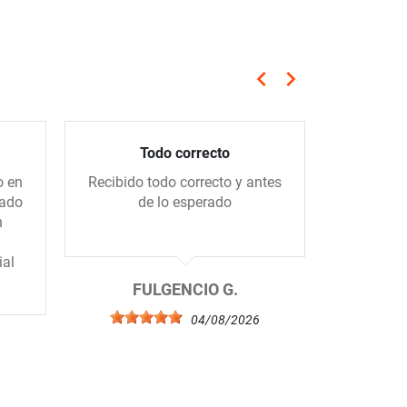
keyboard_arrow_left
keyboard_arrow_right
Anterior
Siguiente
Todo correcto
Compra 
o en
Recibido todo correcto y antes
Me gus
gado
de lo esperado
tiend
n
amablem
ial
FULGENCIO G.
04/08/2026
6