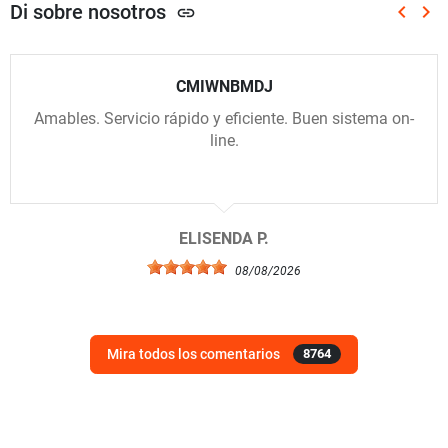
Di sobre nosotros
keyboard_arrow_left
keyboard_arrow_right
link
Anterio
Sig
CMIWNBMDJ
Amables. Servicio rápido y eficiente. Buen sistema on-
line.
ELISENDA P.
08/08/2026
Mira todos los comentarios
8764