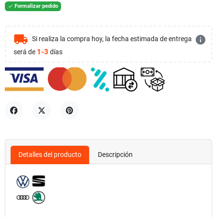
Formalizar pedido

local_shipping
info
Si realiza la compra hoy, la fecha estimada de entrega
1-3
será de
días
Compartir
Tuitear
Pinterest
Detalles del producto
Descripción