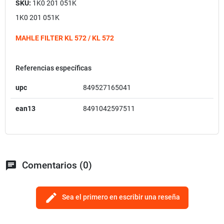
SKU:
1K0 201 051K
1K0 201 051K
MAHLE FILTER KL 572 / KL 572
Referencias específicas
upc
849527165041
ean13
8491042597511
chat
Comentarios (0)
edit
Sea el primero en escribir una reseña