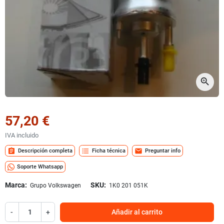
zoom_in
57,20 €
IVA incluido
assignment
format_list_bulleted
mail
Descripción completa
Ficha técnica
Preguntar info
Soporte Whatsapp
Marca:
SKU:
Grupo Volkswagen
1K0 201 051K
-
+
Añadir al carrito