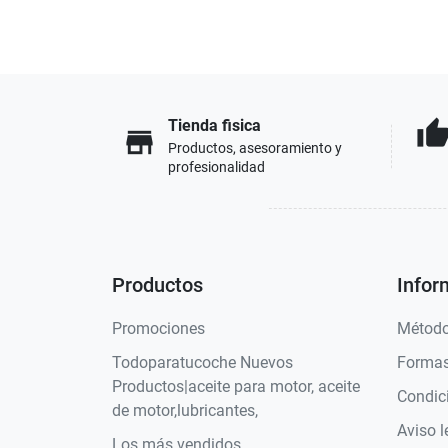
Tienda fisica
thumb_u
store
Productos, asesoramiento y
profesionalidad
Productos
Infor
Promociones
Método
Todoparatucoche Nuevos
Formas
Productos|aceite para motor, aceite
Condic
de motor,lubricantes,
Aviso l
Los más vendidos