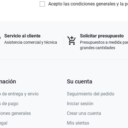
Acepto las condiciones generales y la p
Servicio al cliente
Solicitar presupuesto
p
add_shopping_cart
Asistencia comercial y técnica
Presupuestos a medida pa
grandes cantidades
mación
Su cuenta
 de entrega y envío
Seguimiento del pedido
 de pago
Iniciar sesión
iones generales
Crear una cuenta
egal
Mis alertas