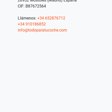
28932 Móstoles (Madrid) España
CIF: B87672564
Llámenos:
+34 652876712
+34 910186852
info@todoparatucoche.com