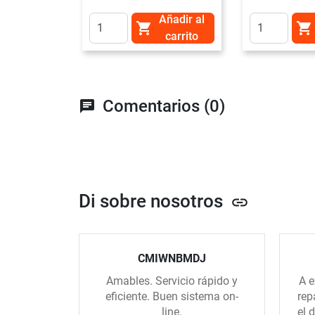
Añadir al


carrito
Comentarios (0)
chat
Di sobre nosotros
link
CMIWNBMDJ
Amables. Servicio rápido y
A e
eficiente. Buen sistema on-
rep
line.
el 