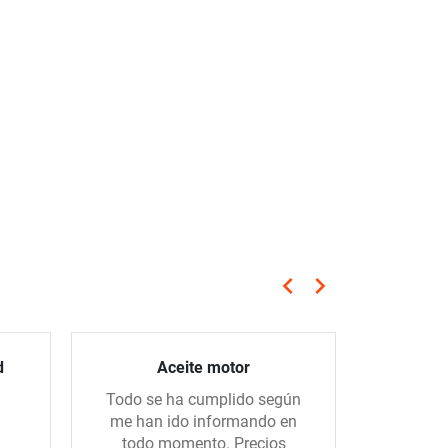
keyboard_arrow_left
keyboard_arrow_right
Anterior
Siguiente
d
Aceite motor
Todo se ha cumplido según
Hice un 
me han ido informando en
con una 
todo momento. Precios
todo m