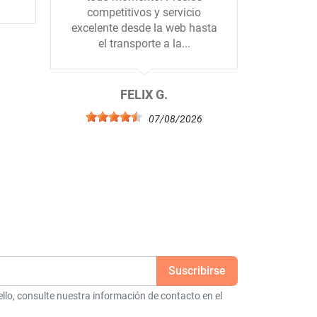
competitivos y servicio
mandado
excelente desde la web hasta
el. Muc
el transporte a la...
b
6
FELIX G.
07/08/2026
lo, consulte nuestra información de contacto en el