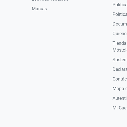
Polític
Marcas
Polític
Docume
Quiéne
Tienda
Móstol
Sosteni
Declara
Contác
Mapa de
Autent
Mi Cue