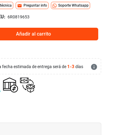
mail
 técnica
Preguntar info
Soporte Whatsapp
U:
6R0819653
Añadir al carrito
info
1-3
 la fecha estimada de entrega será de
días