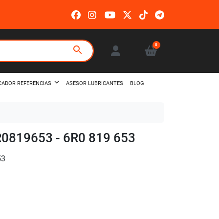
0
search
ASESOR LUBRICANTES
BLOG
CADOR REFERENCIAS
R0819653 - 6R0 819 653
53