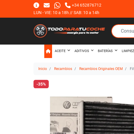
+34 652876712
LUN - VIE: 10 a 18h // SAB: 10 a 14h
ACEITE
ADITIVOS
BATERÍAS
LIMPIE
Inicio
Recambios
Recambios Originales OEM
Fi
-35%