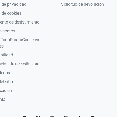
a de privacidad
Solicitud de devolución
a de cookies
nto de desistimiento
s somos
 TodoParatuCoche en
es
bilidad
ción de accesibilidad
tenos
l sitio
icación
nta