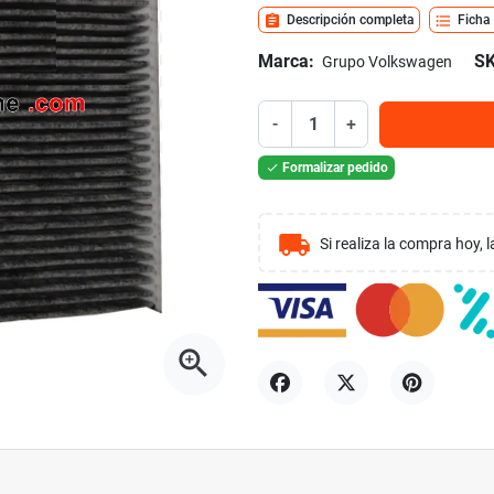
assignment
format_list_bulleted
Descripción completa
Ficha
Marca:
SK
Grupo Volkswagen
-
+
Formalizar pedido

local_shipping
Si realiza la compra hoy,
zoom_in
Compartir
Tuitear
Pinterest