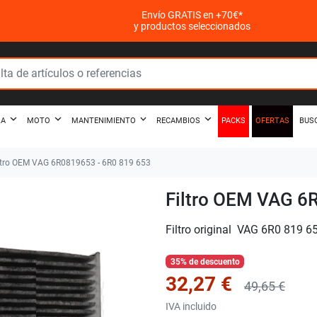
Envío GRATIS en +70€*
y productos seleccionados
PACKS
OFERTAS
ZA
MOTO
MANTENIMIENTO
RECAMBIOS
BUS
ltro OEM VAG 6R0819653 - 6R0 819 653
Filtro OEM VAG 6
Filtro original VAG 6R0 819 6
35% de descuento
32,27 €
49,65 €
IVA incluido