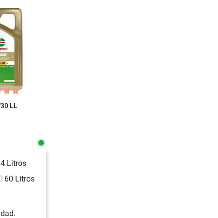
W30 LL
4 Litros
60 Litros
idad.