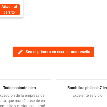
Añadir al
carrito
edit
Sea el primero en escribir una reseña
Todo bastante bien
Bombillas philips h7 le
xcepción de la empresa de
Excelente servicio
arto, que marcó ausente en
domicilio y ni siquiera llamó