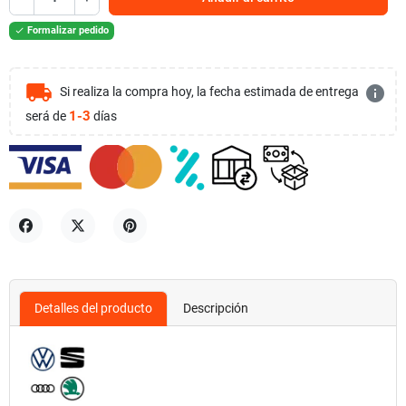
Formalizar pedido

local_shipping
info
Si realiza la compra hoy, la fecha estimada de entrega
1-3
será de
días
Compartir
Tuitear
Pinterest
Detalles del producto
Descripción