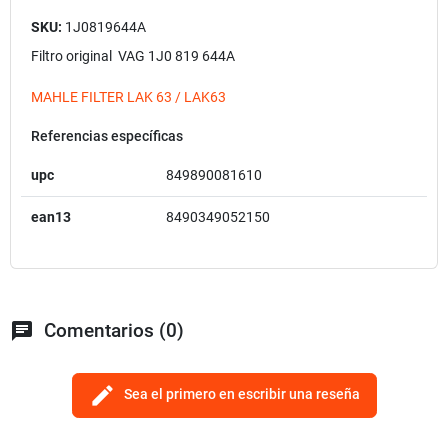
SKU:
1J0819644A
Filtro original VAG 1J0 819 644A
MAHLE FILTER LAK 63 / LAK63
Referencias específicas
upc
849890081610
ean13
8490349052150
chat
Comentarios (0)
edit
Sea el primero en escribir una reseña