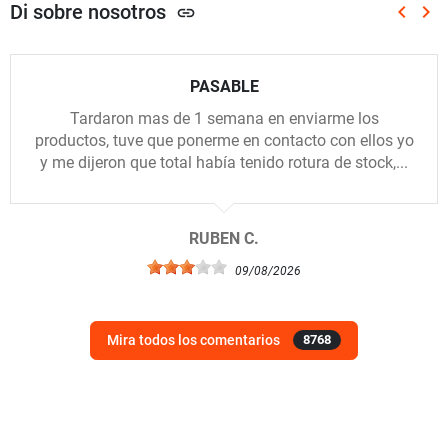
Di sobre nosotros
keyboard_arrow_left
keyboard_arrow_right
link
Anterio
Sig
PASABLE
Tardaron mas de 1 semana en enviarme los
productos, tuve que ponerme en contacto con ellos yo
y me dijeron que total había tenido rotura de stock,...
RUBEN C.
09/08/2026
Mira todos los comentarios
8768