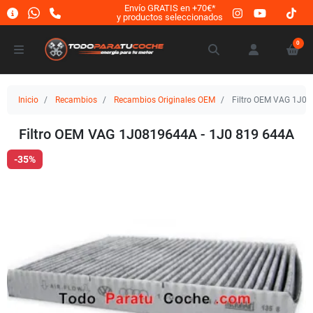
Envío GRATIS en +70€*
y productos seleccionados
0
Inicio
Recambios
Recambios Originales OEM
Filtro OEM VAG 1J08
Filtro OEM VAG 1J0819644A - 1J0 819 644A
-35%