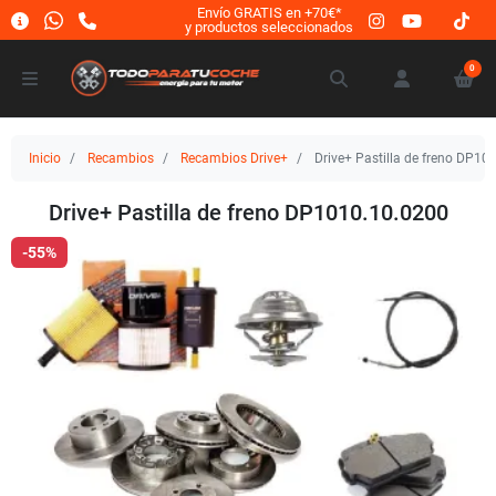
Envío GRATIS en +70€*
y productos seleccionados
0
Inicio
Recambios
Recambios Drive+
Drive+ Pastilla de freno DP10
Drive+ Pastilla de freno DP1010.10.0200
-55%