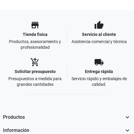
store
thumb_up
Tienda fisica
Servicio al cliente
Productos, asesoramiento y
Asistencia comercial y técnica
profesionalidad
add_shopping_cart
local_shipping
Solicitar presupuesto
Entrega rápida
Presupuestos a medida para
Servicio rápido y embalajes de
grandes cantidades
calidad.

Productos

Información