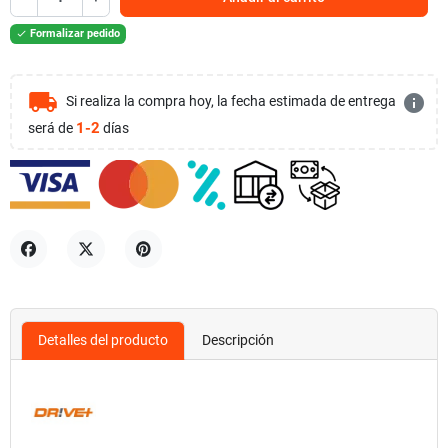
Formalizar pedido

local_shipping
info
Si realiza la compra hoy, la fecha estimada de entrega
1-2
será de
días
Compartir
Tuitear
Pinterest
Detalles del producto
Descripción