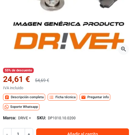
zoom_in
55% de descuento
24,61 €
54,69 €
IVA incluido
assignment
format_list_bulleted
mail
Descripción completa
Ficha técnica
Preguntar info
Soporte Whatsapp
Marca:
SKU:
DRIVE +
DP1010.10.0200
-
+
Añadir al carrito