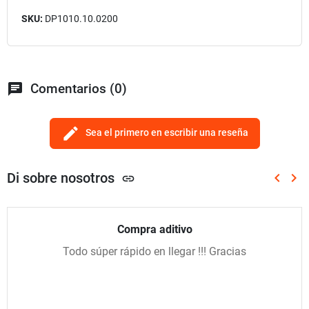
SKU:
DP1010.10.0200
chat
Comentarios (0)
edit
Sea el primero en escribir una reseña
Di sobre nosotros
keyboard_arrow_left
keyboard_arrow_right
link
Anterio
Sig
Compra aditivo
Todo súper rápido en llegar !!! Gracias