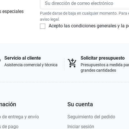
s especiales
Puede darse de baja en cualquier momento. Para el
aviso legal.
Acepto las condiciones generales y la p
Servicio al cliente
Solicitar presupuesto
p
add_shopping_cart
Asistencia comercial y técnica
Presupuestos a medida pa
grandes cantidades
mación
Su cuenta
 de entrega y envío
Seguimiento del pedido
 de pago
Iniciar sesión