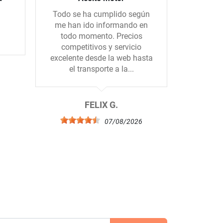
Todo se ha cumplido según
Hice un 
me han ido informando en
con una 
todo momento. Precios
todo m
competitivos y servicio
mandado
excelente desde la web hasta
el. Muc
el transporte a la...
b
6
FELIX G.
07/08/2026