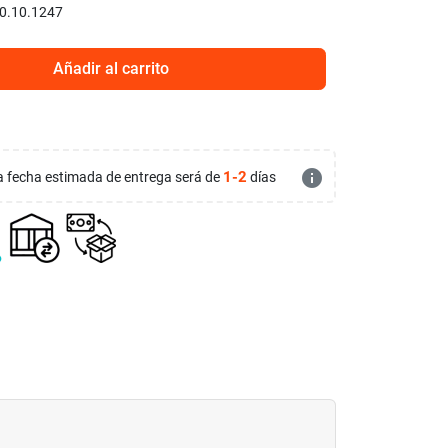
0.10.1247
Añadir al carrito
info
1-2
 la fecha estimada de entrega será de
días