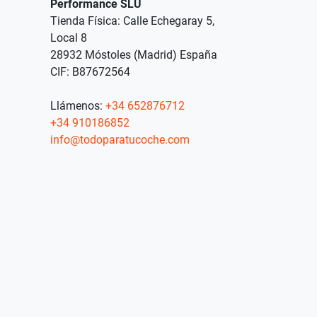
Performance SLU
Tienda Física: Calle Echegaray 5,
Local 8
28932 Móstoles (Madrid) España
CIF: B87672564
Llámenos:
+34 652876712
+34 910186852
info@todoparatucoche.com