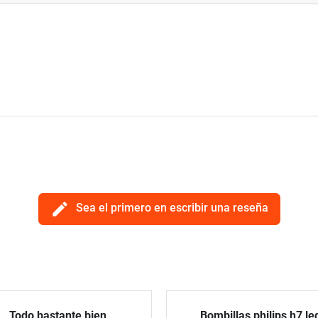
edit
Sea el primero en escribir una reseña
Todo bastante bien
Bombillas philips h7 le