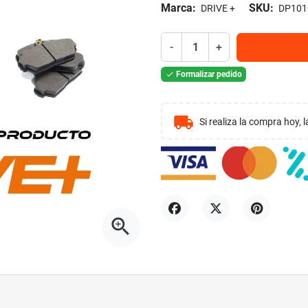
Marca:
SKU:
DRIVE +
DP101
-
+
Formalizar pedido

local_shipping
Si realiza la compra hoy,
zoom_in
Compartir
Tuitear
Pinterest