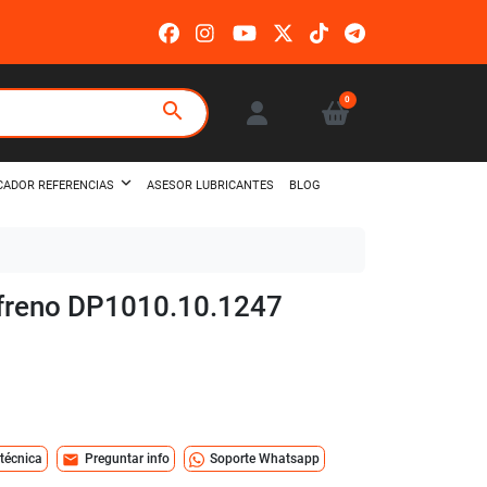
0
search
ASESOR LUBRICANTES
BLOG
CADOR REFERENCIAS
e freno DP1010.10.1247
mail
 técnica
Preguntar info
Soporte Whatsapp