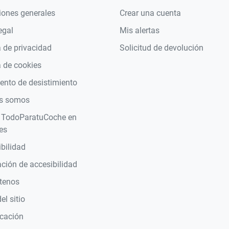
iones generales
Crear una cuenta
egal
Mis alertas
a de privacidad
Solicitud de devolución
a de cookies
nto de desistimiento
s somos
 TodoParatuCoche en
es
bilidad
ción de accesibilidad
tenos
l sitio
icación