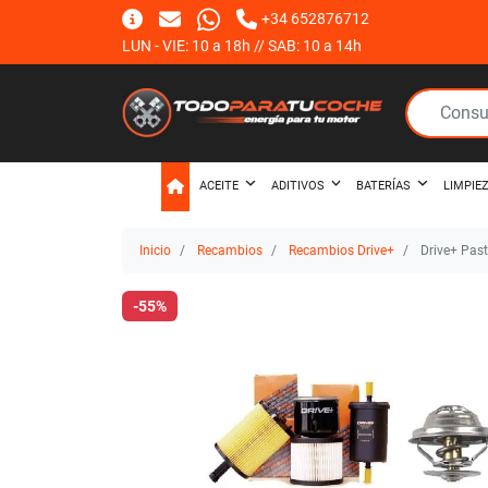
+34 652876712
LUN - VIE: 10 a 18h // SAB: 10 a 14h
ACEITE
ADITIVOS
BATERÍAS
LIMPIE
Inicio
Recambios
Recambios Drive+
Drive+ Past
-55%