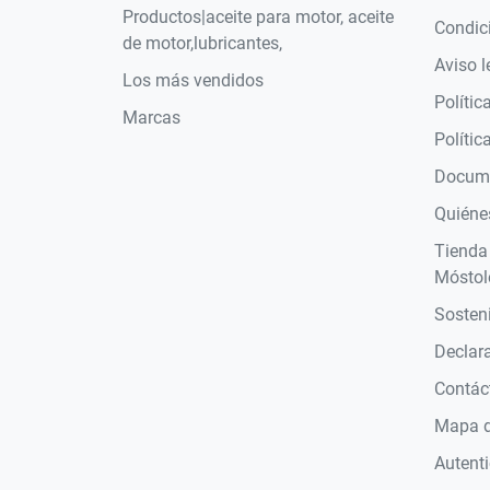
Productos|aceite para motor, aceite
Condic
de motor,lubricantes,
Aviso l
Los más vendidos
Polític
Marcas
Polític
Docume
Quiéne
Tienda
Móstol
Sosteni
Declara
Contác
Mapa de
Autent