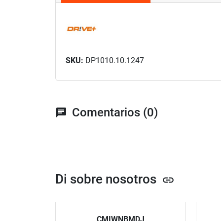
SKU:
DP1010.10.1247
Comentarios (0)
chat
Di sobre nosotros
link
CMIWNBMDJ