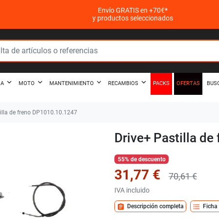
Envío GRATIS en +70€*
y productos seleccionados
PACKS
OFERTAS
ZA
MOTO
MANTENIMIENTO
RECAMBIOS
BUS
illa de freno DP1010.10.1247
Drive+ Pastilla d
55% de descuento
31,77 €
70,61 €
IVA incluido
assignment
format_list_bulleted
Descripción completa
Ficha