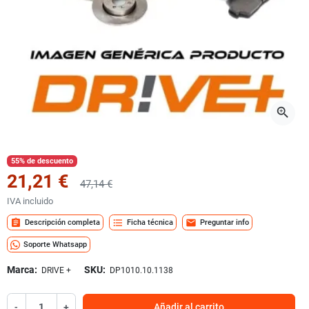
zoom_in
55% de descuento
21,21 €
47,14 €
IVA incluido
assignment
format_list_bulleted
mail
Descripción completa
Ficha técnica
Preguntar info
Soporte Whatsapp
Marca:
SKU:
DRIVE +
DP1010.10.1138
-
+
Añadir al carrito