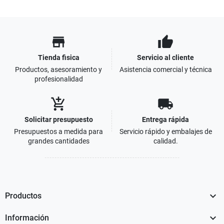
store
thumb_up
Tienda fisica
Servicio al cliente
Productos, asesoramiento y
Asistencia comercial y técnica
profesionalidad
add_shopping_cart
local_shipping
Solicitar presupuesto
Entrega rápida
Presupuestos a medida para
Servicio rápido y embalajes de
grandes cantidades
calidad.

Productos

Información