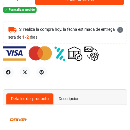
Formalizar pedido

local_shipping
info
Si realiza la compra hoy, la fecha estimada de entrega
1-2
será de
días
Compartir
Tuitear
Pinterest
Detalles del producto
Descripción