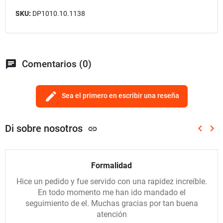
SKU:
DP1010.10.1138
chat
Comentarios (0)
edit
Sea el primero en escribir una reseña
Di sobre nosotros
keyboard_arrow_left
keyboard_arrow_right
link
Anterio
Sig
Formalidad
Hice un pedido y fue servido con una rapidez increíble.
En todo momento me han ido mandado el
seguimiento de el. Muchas gracias por tan buena
atención