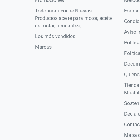
Promociones
Método
Todoparatucoche Nuevos
Formas
Productos|aceite para motor, aceite
Condic
de motor,lubricantes,
Aviso l
Los más vendidos
Polític
Marcas
Polític
Docume
Quiéne
Tienda
Móstol
Sosteni
Declara
Contác
Mapa de