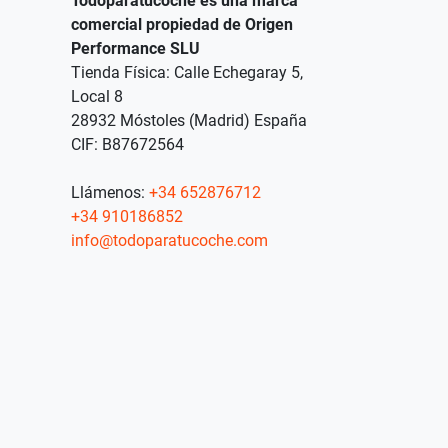
Todoparatucoche es una marca
comercial propiedad de Origen
Performance SLU
Tienda Física: Calle Echegaray 5,
Local 8
28932 Móstoles (Madrid) España
CIF: B87672564
Llámenos:
+34 652876712
+34 910186852
info@todoparatucoche.com