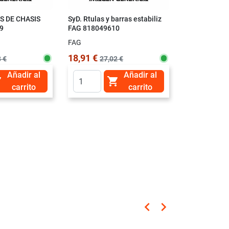
 DE CHASIS
SyD. Rtulas y barras estabiliz
9
FAG 818049610
FAG
18,91 €
 €
27,02 €
Añadir al
Añadir al


carrito
carrito
keyboard_arrow_left
keyboard_arrow_right
Anterior
Siguiente