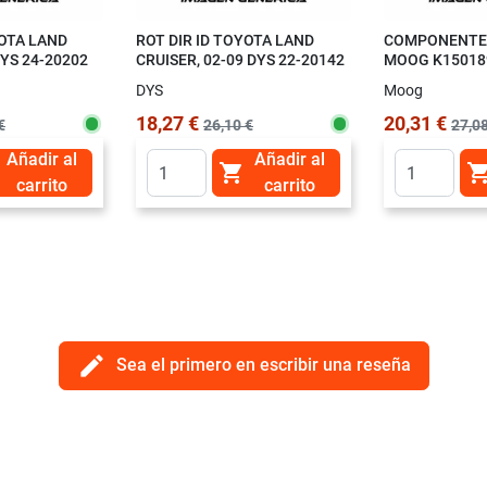
OTA LAND
ROT DIR ID TOYOTA LAND
COMPONENTES
DYS 24-20202
CRUISER, 02-09 DYS 22-20142
MOOG K15018
DYS
Moog
18,27 €
20,31 €
€
26,10 €
27,08
Añadir al
Añadir al

carrito
carrito
edit
Sea el primero en escribir una reseña