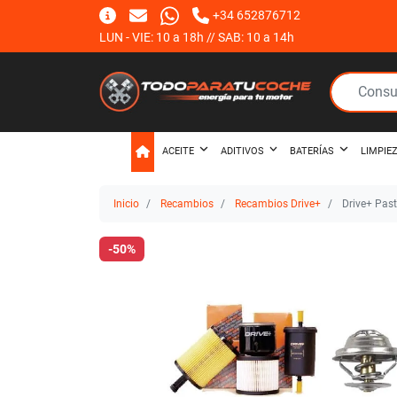
+34 652876712
LUN - VIE: 10 a 18h // SAB: 10 a 14h
ACEITE
ADITIVOS
BATERÍAS
LIMPIE
Inicio
Recambios
Recambios Drive+
Drive+ Past
-50%