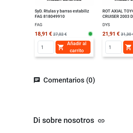
SyD. Rtulas y barras estabiliz
ROT AXIAL TOY
FAG 818049910
CRUISER 2003 
FAG
DYS
18,91 €
21,91 €
27,02 €
31,30 
Añadir al


carrito
Comentarios (0)
chat
Di sobre nosotros
link