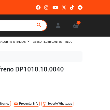
0
search
ASESOR LUBRICANTES
BLOG
CADOR REFERENCIAS
e freno DP1010.10.0040
mail
 técnica
Preguntar info
Soporte Whatsapp