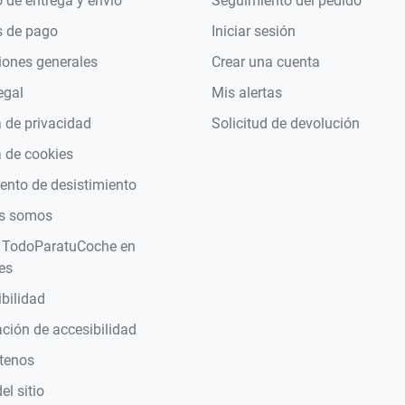
 de entrega y envío
Seguimiento del pedido
 de pago
Iniciar sesión
iones generales
Crear una cuenta
egal
Mis alertas
a de privacidad
Solicitud de devolución
a de cookies
nto de desistimiento
s somos
 TodoParatuCoche en
es
bilidad
ción de accesibilidad
tenos
l sitio