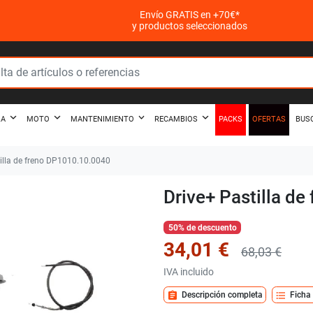
Envío GRATIS en +70€*
y productos seleccionados
PACKS
OFERTAS
ZA
MOTO
MANTENIMIENTO
RECAMBIOS
BUS
illa de freno DP1010.10.0040
Drive+ Pastilla d
50% de descuento
34,01 €
68,03 €
IVA incluido
assignment
format_list_bulleted
Descripción completa
Ficha