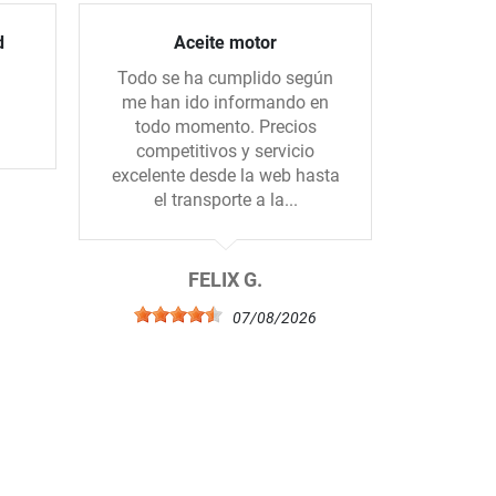
d
Aceite motor
Todo se ha cumplido según
Hice un 
me han ido informando en
con una 
todo momento. Precios
todo m
competitivos y servicio
mandado
excelente desde la web hasta
el. Muc
el transporte a la...
b
6
FELIX G.
07/08/2026