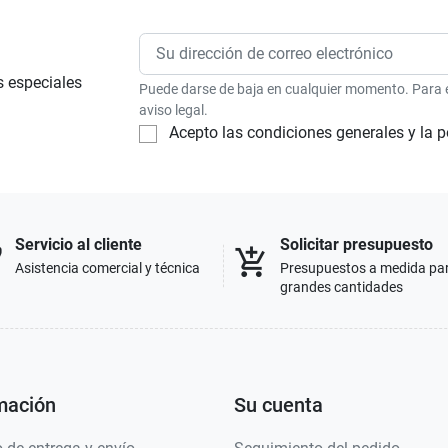
s especiales
Puede darse de baja en cualquier momento. Para el
aviso legal.
Acepto las condiciones generales y la p
Servicio al cliente
Solicitar presupuesto
p
add_shopping_cart
Asistencia comercial y técnica
Presupuestos a medida pa
grandes cantidades
mación
Su cuenta