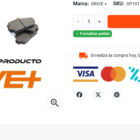
Marca:
SKU:
DRIVE +
DP101
-
+
Formalizar pedido

local_shipping
Si realiza la compra hoy,
zoom_in
Compartir
Tuitear
Pinterest