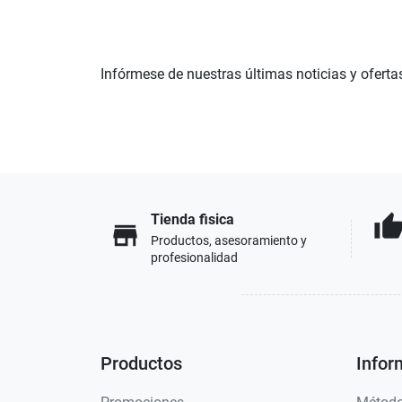
Infórmese de nuestras últimas noticias y oferta
Tienda fisica
thumb_u
store
Productos, asesoramiento y
profesionalidad
Productos
Infor