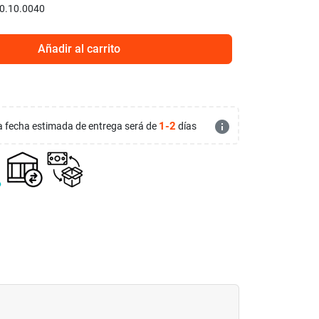
0.10.0040
Añadir al carrito
info
1-2
 la fecha estimada de entrega será de
días