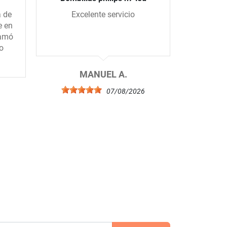
a de
Excelente servicio
Todo se
e en
me han
lamó
todo 
o
compe
excelent
el 
MANUEL A.
07/08/2026
6