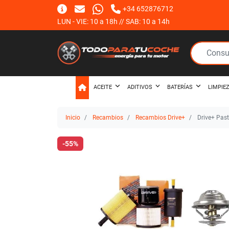
+34 652876712
LUN - VIE: 10 a 18h // SAB: 10 a 14h
ACEITE
ADITIVOS
BATERÍAS
LIMPIE
Inicio
Recambios
Recambios Drive+
Drive+ Past
-55%