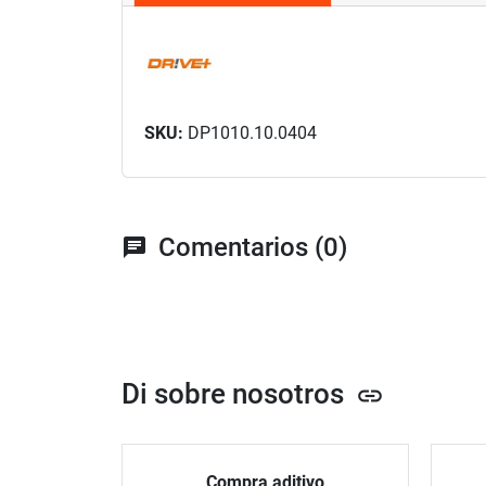
SKU:
DP1010.10.0404
Comentarios (0)
chat
Di sobre nosotros
link
Compra aditivo