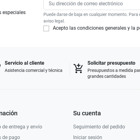
s especiales
Puede darse de baja en cualquier momento. Para el
aviso legal.
Acepto las condiciones generales y la p
Servicio al cliente
Solicitar presupuesto
p
add_shopping_cart
Asistencia comercial y técnica
Presupuestos a medida pa
grandes cantidades
mación
Su cuenta
 de entrega y envío
Seguimiento del pedido
 de pago
Iniciar sesión