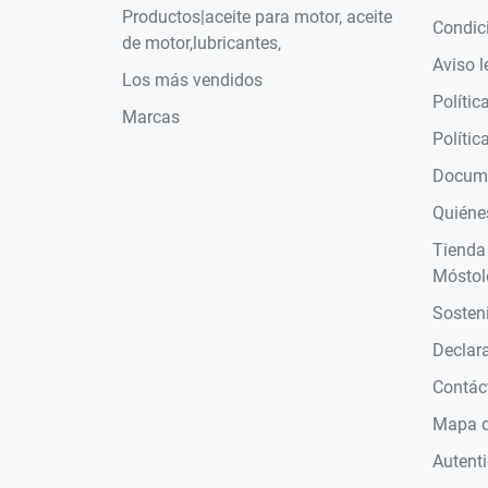
Productos|aceite para motor, aceite
Condic
de motor,lubricantes,
Aviso l
Los más vendidos
Polític
Marcas
Polític
Docume
Quiéne
Tienda
Móstol
Sosteni
Declara
Contác
Mapa de
Autent