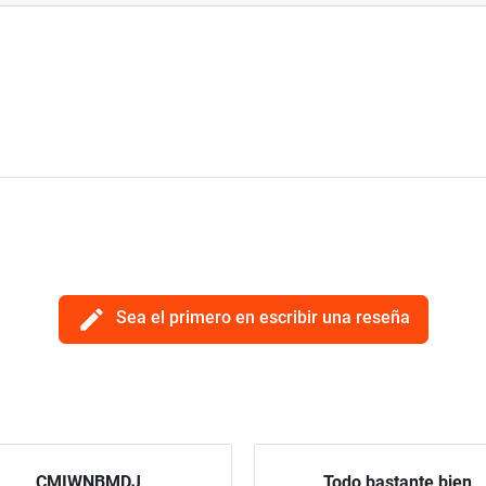
edit
Sea el primero en escribir una reseña
CMIWNBMDJ
Todo bastante bien