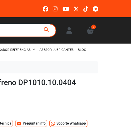
0
search
ASESOR LUBRICANTES
BLOG
CADOR REFERENCIAS
e freno DP1010.10.0404
mail
 técnica
Preguntar info
Soporte Whatsapp