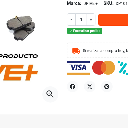
Marca:
SKU:
DRIVE +
DP101
-
+
Formalizar pedido

local_shipping
Si realiza la compra hoy,
zoom_in
Compartir
Tuitear
Pinterest