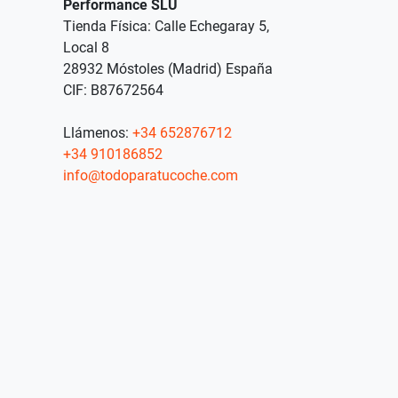
Performance SLU
Tienda Física: Calle Echegaray 5,
Local 8
28932 Móstoles (Madrid) España
CIF: B87672564
Llámenos:
+34 652876712
+34 910186852
info@todoparatucoche.com