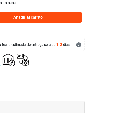
0.10.0404
Añadir al carrito
info
1-2
 la fecha estimada de entrega será de
días