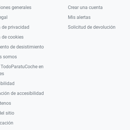
iones generales
Crear una cuenta
egal
Mis alertas
a de privacidad
Solicitud de devolución
a de cookies
nto de desistimiento
s somos
 TodoParatuCoche en
es
bilidad
ción de accesibilidad
tenos
l sitio
icación