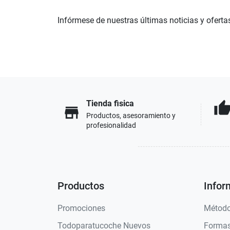
Infórmese de nuestras últimas noticias y oferta
Tienda fisica
thumb_u
store
Productos, asesoramiento y
profesionalidad
Productos
Infor
Promociones
Método
Todoparatucoche Nuevos
Formas