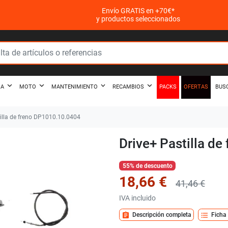
Envío GRATIS en +70€*
y productos seleccionados
PACKS
OFERTAS
ZA
MOTO
MANTENIMIENTO
RECAMBIOS
BUS
illa de freno DP1010.10.0404
Drive+ Pastilla d
55% de descuento
18,66 €
41,46 €
IVA incluido
assignment
format_list_bulleted
Descripción completa
Ficha