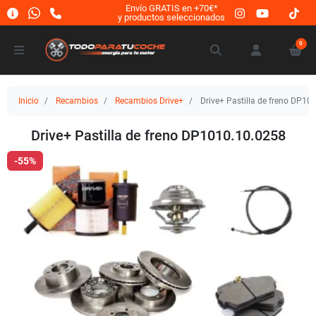
Envío GRATIS en +70€*
y productos seleccionados
0
Inicio
Recambios
Recambios Drive+
Drive+ Pastilla de freno DP10
Drive+ Pastilla de freno DP1010.10.0258
-55%