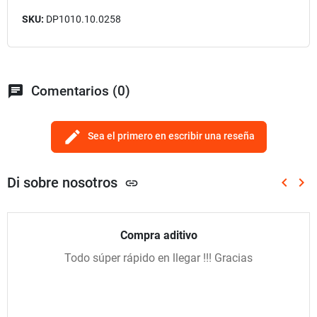
SKU:
DP1010.10.0258
chat
Comentarios (0)
edit
Sea el primero en escribir una reseña
Di sobre nosotros
keyboard_arrow_left
keyboard_arrow_right
link
Anterio
Sig
Compra aditivo
Todo súper rápido en llegar !!! Gracias