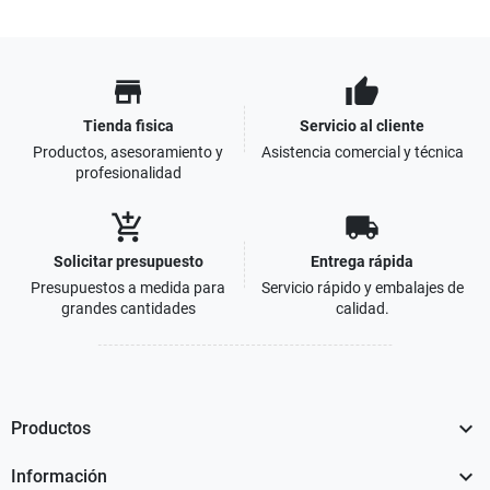
store
thumb_up
Tienda fisica
Servicio al cliente
Productos, asesoramiento y
Asistencia comercial y técnica
profesionalidad
add_shopping_cart
local_shipping
Solicitar presupuesto
Entrega rápida
Presupuestos a medida para
Servicio rápido y embalajes de
grandes cantidades
calidad.

Productos

Información