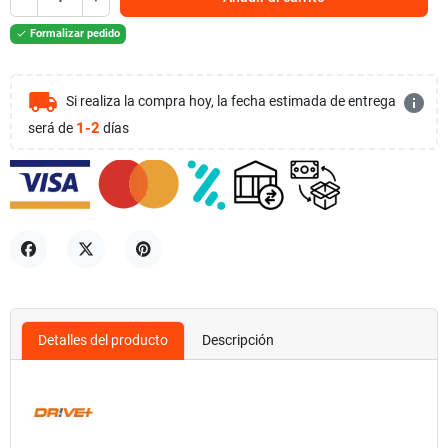
Formalizar pedido

local_shipping
info
Si realiza la compra hoy, la fecha estimada de entrega
1-2
será de
días
Compartir
Tuitear
Pinterest
Detalles del producto
Descripción