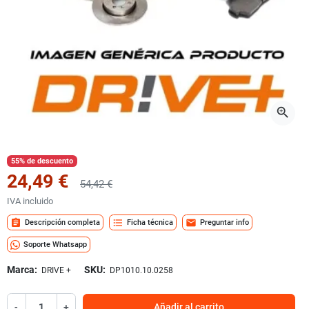
zoom_in
55% de descuento
24,49 €
54,42 €
IVA incluido
assignment
format_list_bulleted
mail
Descripción completa
Ficha técnica
Preguntar info
Soporte Whatsapp
Marca:
SKU:
DRIVE +
DP1010.10.0258
-
+
Añadir al carrito