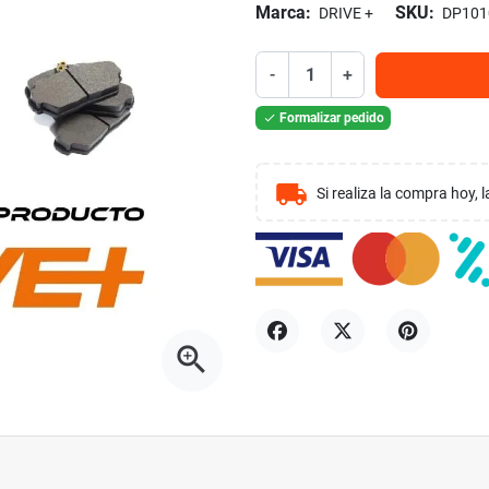
Marca:
SKU:
DRIVE +
DP101
-
+
Formalizar pedido

local_shipping
Si realiza la compra hoy,
zoom_in
Compartir
Tuitear
Pinterest