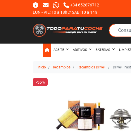
+34 652876712
LUN - VIE: 10 a 18h // SAB: 10 a 14h
ACEITE
ADITIVOS
BATERÍAS
LIMPIE
Inicio
Recambios
Recambios Drive+
Drive+ Past
-55%