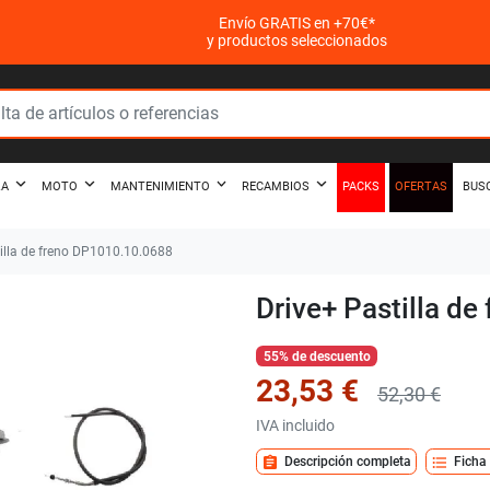
Envío GRATIS en +70€*
y productos seleccionados
PACKS
OFERTAS
ZA
MOTO
MANTENIMIENTO
RECAMBIOS
BUS
illa de freno DP1010.10.0688
Drive+ Pastilla d
55% de descuento
23,53 €
52,30 €
IVA incluido
assignment
format_list_bulleted
Descripción completa
Ficha