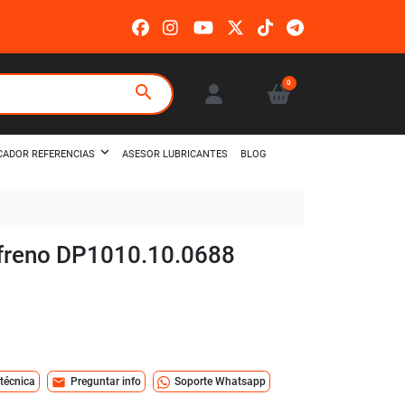
0
search
ASESOR LUBRICANTES
BLOG
CADOR REFERENCIAS
e freno DP1010.10.0688
mail
 técnica
Preguntar info
Soporte Whatsapp