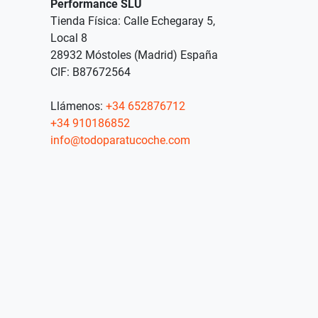
Performance SLU
Tienda Física: Calle Echegaray 5,
Local 8
28932 Móstoles (Madrid) España
CIF: B87672564
Llámenos:
+34 652876712
+34 910186852
info@todoparatucoche.com