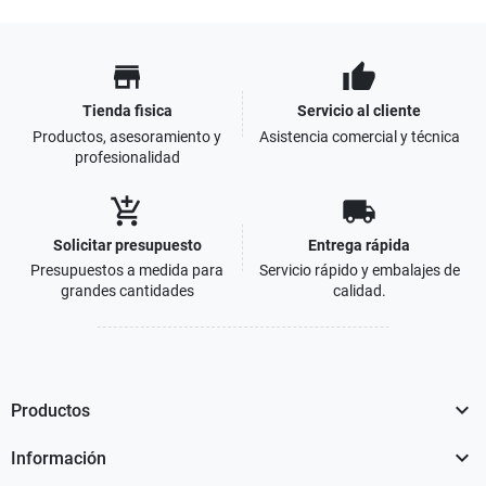
store
thumb_up
Tienda fisica
Servicio al cliente
Productos, asesoramiento y
Asistencia comercial y técnica
profesionalidad
add_shopping_cart
local_shipping
Solicitar presupuesto
Entrega rápida
Presupuestos a medida para
Servicio rápido y embalajes de
grandes cantidades
calidad.

Productos

Información