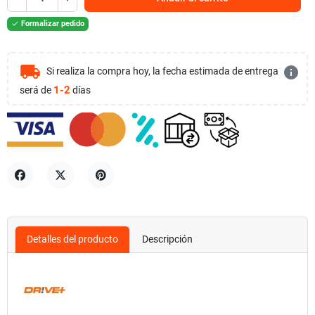
Formalizar pedido

local_shipping
info
Si realiza la compra hoy, la fecha estimada de entrega
1-2
será de
días
Compartir
Tuitear
Pinterest
Detalles del producto
Descripción