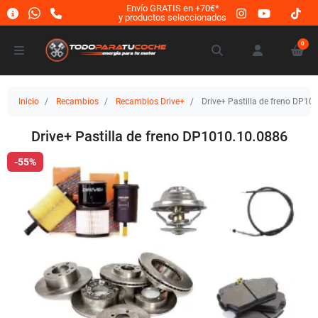
Envío GRATIS en +70€*
y productos seleccionados
0
Inicio
Recambios
Recambios Drive+
Drive+ Pastilla de freno DP10
Drive+ Pastilla de freno DP1010.10.0886
-55%