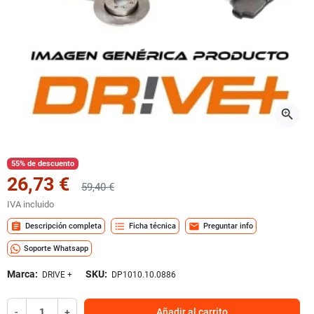
zoom_in
55% de descuento
26,73 €
59,40 €
IVA incluido
assignment
format_list_bulleted
mail
Descripción completa
Ficha técnica
Preguntar info
Soporte Whatsapp
Marca:
SKU:
DRIVE +
DP1010.10.0886
-
+
Añadir al carrito