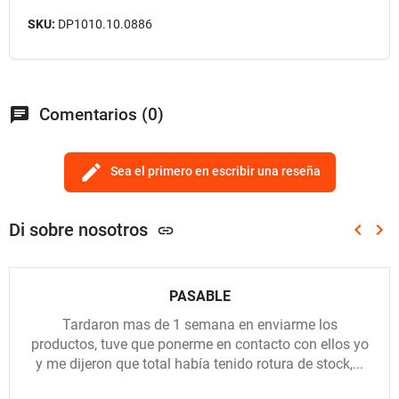
SKU:
DP1010.10.0886
chat
Comentarios (0)
edit
Sea el primero en escribir una reseña
Di sobre nosotros
keyboard_arrow_left
keyboard_arrow_right
link
Anterio
Sig
PASABLE
Tardaron mas de 1 semana en enviarme los
productos, tuve que ponerme en contacto con ellos yo
y me dijeron que total había tenido rotura de stock,...