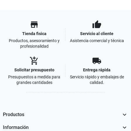
store
thumb_up
Tienda fisica
Servicio al cliente
Productos, asesoramiento y
Asistencia comercial y técnica
profesionalidad
add_shopping_cart
local_shipping
Solicitar presupuesto
Entrega rápida
Presupuestos a medida para
Servicio rápido y embalajes de
grandes cantidades
calidad.

Productos

Información