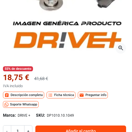
zoom_in
55% de descuento
18,75 €
41,68 €
IVA incluido
assignment
format_list_bulleted
mail
Descripción completa
Ficha técnica
Preguntar info
Soporte Whatsapp
Marca:
SKU:
DRIVE +
DP1010.10.1049
-
+
Añadir al carrito