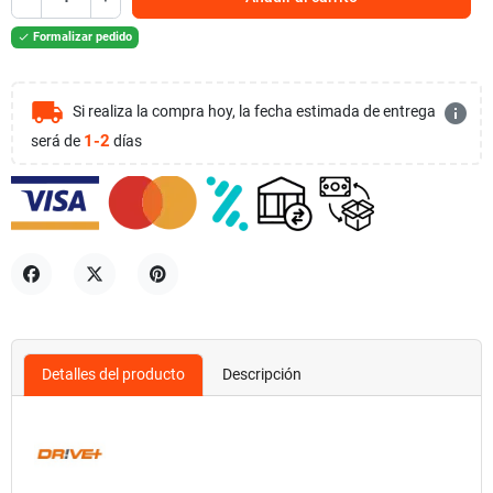
Formalizar pedido

local_shipping
info
Si realiza la compra hoy, la fecha estimada de entrega
1-2
será de
días
Compartir
Tuitear
Pinterest
Detalles del producto
Descripción