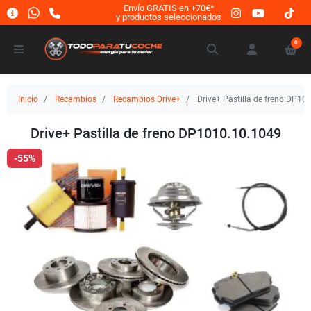
Envío GRATIS en +70€*
y productos seleccionados
0
Inicio
Recambios
Recambios Drive+
Drive+ Pastilla de freno DP10
Drive+ Pastilla de freno DP1010.10.1049
-55%