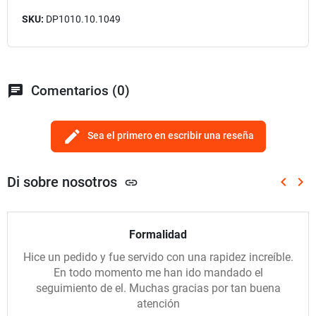
SKU:
DP1010.10.1049
chat
Comentarios (0)
edit
Sea el primero en escribir una reseña
Di sobre nosotros
keyboard_arrow_left
keyboard_arrow_right
link
Anterio
Sig
Formalidad
Hice un pedido y fue servido con una rapidez increíble.
En todo momento me han ido mandado el
seguimiento de el. Muchas gracias por tan buena
atención