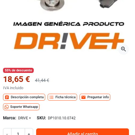
zoom_in
55% de descuento
18,65 €
41,44 €
IVA incluido
assignment
format_list_bulleted
mail
Descripción completa
Ficha técnica
Preguntar info
Soporte Whatsapp
Marca:
SKU:
DRIVE +
DP1010.10.0742
-
+
Añadir al carrito