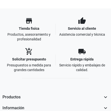
store
thumb_up
Tienda fisica
Servicio al cliente
Productos, asesoramiento y
Asistencia comercial y técnica
profesionalidad
add_shopping_cart
local_shipping
Solicitar presupuesto
Entrega rápida
Presupuestos a medida para
Servicio rápido y embalajes de
grandes cantidades
calidad.

Productos

Información