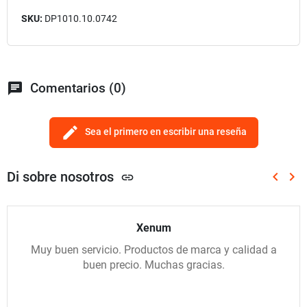
SKU:
DP1010.10.0742
chat
Comentarios (0)
edit
Sea el primero en escribir una reseña
Di sobre nosotros
keyboard_arrow_left
keyboard_arrow_right
link
Anterio
Sig
Xenum
Muy buen servicio. Productos de marca y calidad a
buen precio. Muchas gracias.