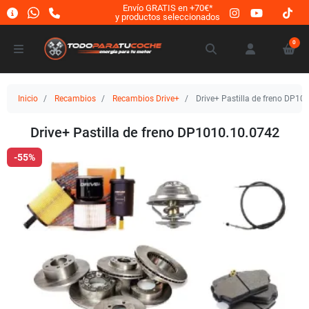
Envío GRATIS en +70€*
y productos seleccionados
0
Inicio
Recambios
Recambios Drive+
Drive+ Pastilla de freno DP10
Drive+ Pastilla de freno DP1010.10.0742
-55%