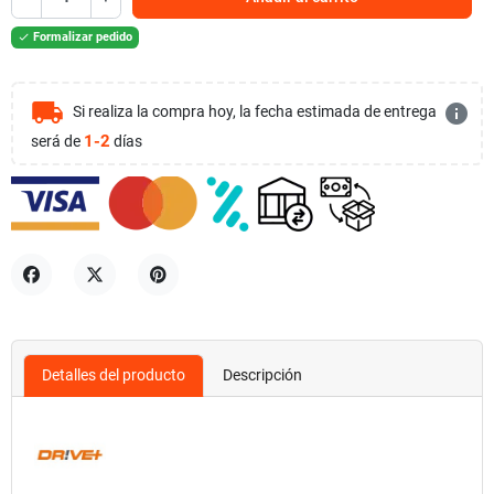
Formalizar pedido

local_shipping
info
Si realiza la compra hoy, la fecha estimada de entrega
1-2
será de
días
Compartir
Tuitear
Pinterest
Detalles del producto
Descripción