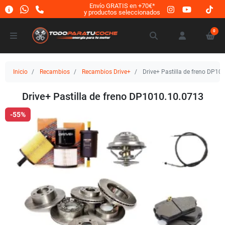
Envío GRATIS en +70€*
y productos seleccionados
0
Inicio
Recambios
Recambios Drive+
Drive+ Pastilla de freno DP10
Drive+ Pastilla de freno DP1010.10.0713
-55%