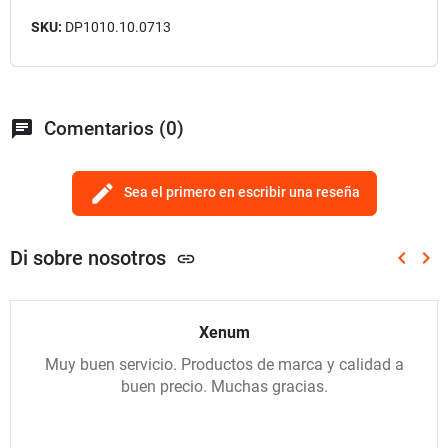
SKU:
DP1010.10.0713
chat
Comentarios (0)
edit
Sea el primero en escribir una reseña
Di sobre nosotros
keyboard_arrow_left
keyboard_arrow_right
link
Anterio
Sig
Xenum
Muy buen servicio. Productos de marca y calidad a
buen precio. Muchas gracias.