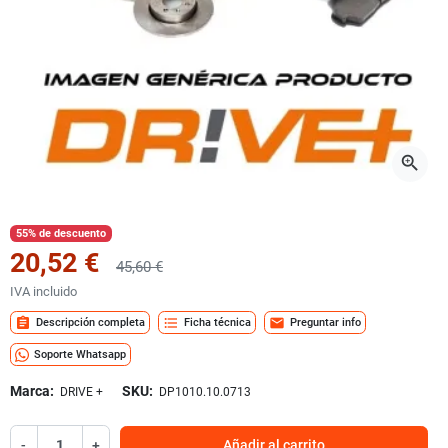
zoom_in
55% de descuento
20,52 €
45,60 €
IVA incluido
assignment
format_list_bulleted
mail
Descripción completa
Ficha técnica
Preguntar info
Soporte Whatsapp
Marca:
SKU:
DRIVE +
DP1010.10.0713
-
+
Añadir al carrito