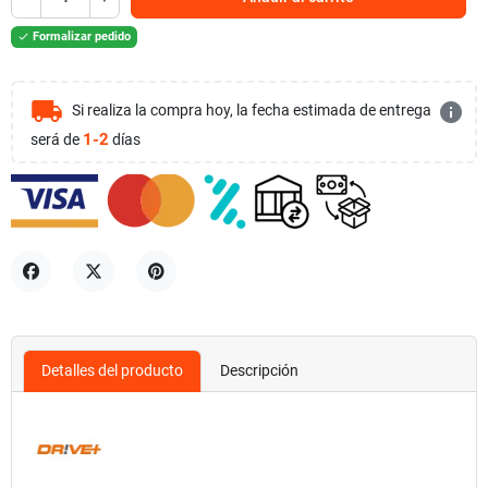
Formalizar pedido

local_shipping
info
Si realiza la compra hoy, la fecha estimada de entrega
1-2
será de
días
Compartir
Tuitear
Pinterest
Detalles del producto
Descripción