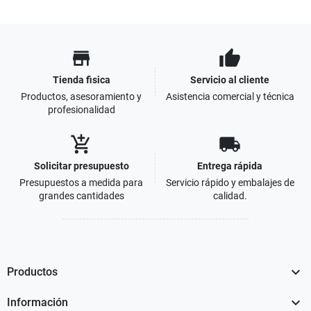
store
thumb_up
Tienda fisica
Servicio al cliente
Productos, asesoramiento y
Asistencia comercial y técnica
profesionalidad
add_shopping_cart
local_shipping
Solicitar presupuesto
Entrega rápida
Presupuestos a medida para
Servicio rápido y embalajes de
grandes cantidades
calidad.

Productos

Información