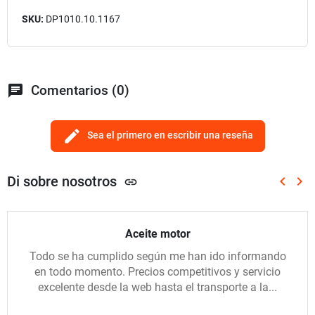
SKU:
DP1010.10.1167
chat
Comentarios (0)
edit
Sea el primero en escribir una reseña
Di sobre nosotros
keyboard_arrow_left
keyboard_arrow_right
link
Anterio
Sig
Aceite motor
Todo se ha cumplido según me han ido informando
en todo momento. Precios competitivos y servicio
excelente desde la web hasta el transporte a la...