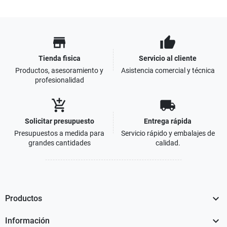
store
thumb_up
Tienda fisica
Servicio al cliente
Productos, asesoramiento y
Asistencia comercial y técnica
profesionalidad
add_shopping_cart
local_shipping
Solicitar presupuesto
Entrega rápida
Presupuestos a medida para
Servicio rápido y embalajes de
grandes cantidades
calidad.

Productos

Información