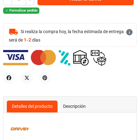
Formalizar pedido

local_shipping
info
Si realiza la compra hoy, la fecha estimada de entrega
1-2
será de
días
Compartir
Tuitear
Pinterest
Detalles del producto
Descripción