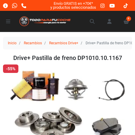
Envío GRATIS en +70€*
y productos seleccionados
0
Inicio
Recambios
Recambios Drive+
Drive+ Pastilla de freno DP10
Drive+ Pastilla de freno DP1010.10.1167
-55%