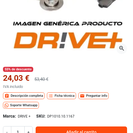
zoom_in
55% de descuento
24,03 €
53,40 €
IVA incluido
assignment
format_list_bulleted
mail
Descripción completa
Ficha técnica
Preguntar info
Soporte Whatsapp
Marca:
SKU:
DRIVE +
DP1010.10.1167
-
+
Añadir al carrito