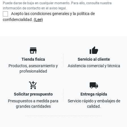
Puede darse de baja en cualquier momento. Para ello, consulte nuestra
información de contacto en el aviso legal.
Acepto las condiciones generales y la política de
confidencialidad.
(Lee)
store
thumb_up
Tienda fisica
Servicio al cliente
Productos, asesoramiento y
Asistencia comercial y técnica
profesionalidad
add_shopping_cart
local_shipping
Solicitar presupuesto
Entrega rápida
Presupuestos a medida para
Servicio rápido y embalajes de
grandes cantidades
calidad.