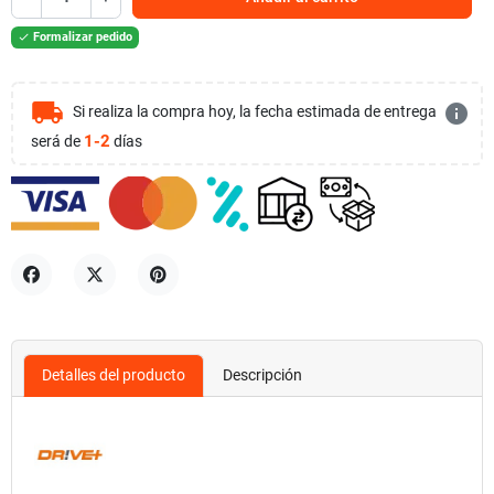
Formalizar pedido

local_shipping
info
Si realiza la compra hoy, la fecha estimada de entrega
1-2
será de
días
Compartir
Tuitear
Pinterest
Detalles del producto
Descripción