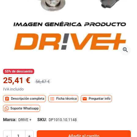
zoom_in
55% de descuento
25,41 €
56,47 €
IVA incluido
assignment
format_list_bulleted
mail
Descripción completa
Ficha técnica
Preguntar info
Soporte Whatsapp
Marca:
SKU:
DRIVE +
DP1010.10.1148
-
+
Añadir al carrito