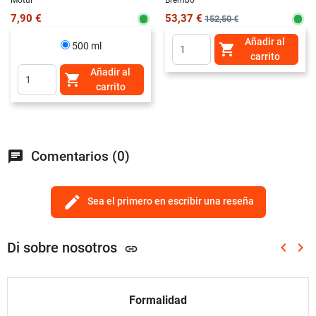
7,90 €
53,37 €
152,50 €
Añadir al
500 ml

carrito
Añadir al

carrito
chat
Comentarios (0)
edit
Sea el primero en escribir una reseña
Di sobre nosotros
keyboard_arrow_left
keyboard_arrow_right
link
Anterio
Sig
Formalidad