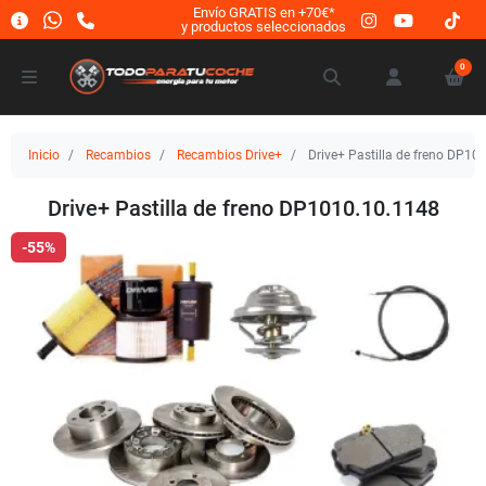
Envío GRATIS en +70€*
y productos seleccionados
0
Inicio
Recambios
Recambios Drive+
Drive+ Pastilla de freno DP10
Drive+ Pastilla de freno DP1010.10.1148
-55%