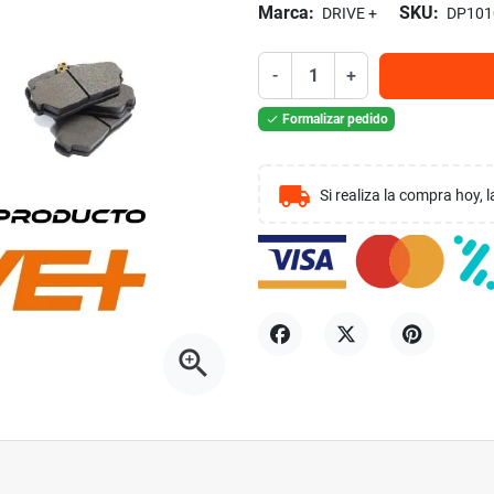
Marca:
SKU:
DRIVE +
DP101
-
+
Formalizar pedido

local_shipping
Si realiza la compra hoy,
zoom_in
Compartir
Tuitear
Pinterest