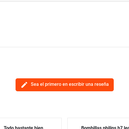
edit
Sea el primero en escribir una reseña
Todo bastante bien
Bombillas philips h7 le