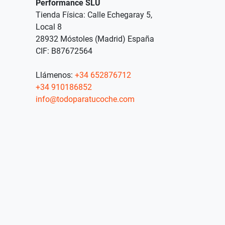
Performance SLU
Tienda Física: Calle Echegaray 5,
Local 8
28932 Móstoles (Madrid) España
CIF: B87672564
Llámenos:
+34 652876712
+34 910186852
info@todoparatucoche.com