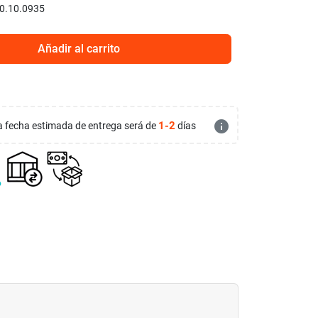
0.10.0935
Añadir al carrito
info
1-2
 la fecha estimada de entrega será de
días