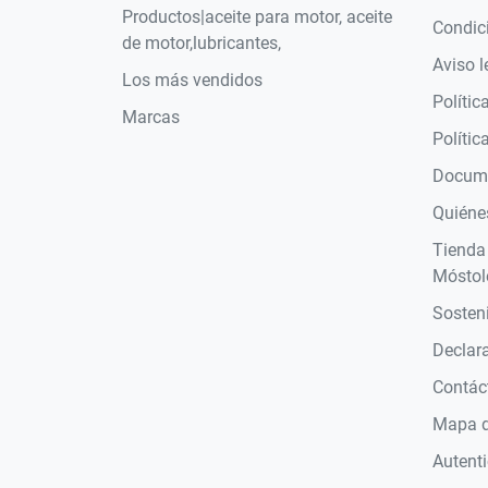
Productos|aceite para motor, aceite
Condic
de motor,lubricantes,
Aviso l
Los más vendidos
Polític
Marcas
Polític
Docume
Quiéne
Tienda
Móstol
Sosteni
Declara
Contác
Mapa de
Autent