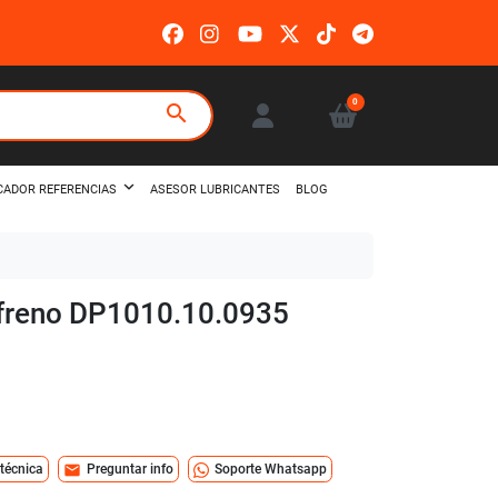
0
search
ASESOR LUBRICANTES
BLOG
CADOR REFERENCIAS
e freno DP1010.10.0935
mail
 técnica
Preguntar info
Soporte Whatsapp