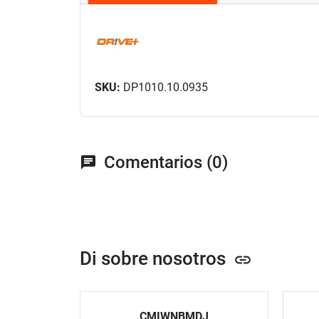
SKU:
DP1010.10.0935
Comentarios (0)
chat
Di sobre nosotros
link
CMIWNBMDJ