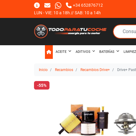
+34 652876712
LUN - VIE: 10 a 18h // SAB: 10 a 14h
ACEITE
ADITIVOS
BATERÍAS
LIMPIE
Inicio
Recambios
Recambios Drive+
Drive+ Past
-55%