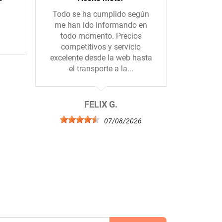
Todo se ha cumplido según
Hice un 
me han ido informando en
con una 
todo momento. Precios
todo m
competitivos y servicio
mandado
excelente desde la web hasta
el. Muc
el transporte a la...
b
6
FELIX G.
07/08/2026