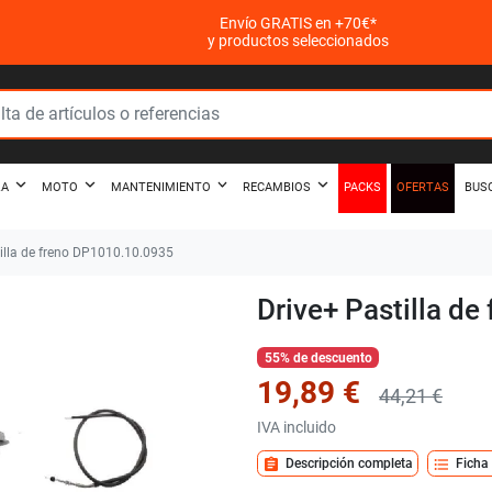
Envío GRATIS en +70€*
y productos seleccionados
PACKS
OFERTAS
ZA
MOTO
MANTENIMIENTO
RECAMBIOS
BUS
illa de freno DP1010.10.0935
Drive+ Pastilla d
55% de descuento
19,89 €
44,21 €
IVA incluido
assignment
format_list_bulleted
Descripción completa
Ficha