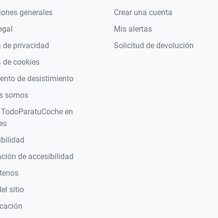
iones generales
Crear una cuenta
egal
Mis alertas
a de privacidad
Solicitud de devolución
a de cookies
nto de desistimiento
s somos
 TodoParatuCoche en
es
bilidad
ción de accesibilidad
tenos
l sitio
icación