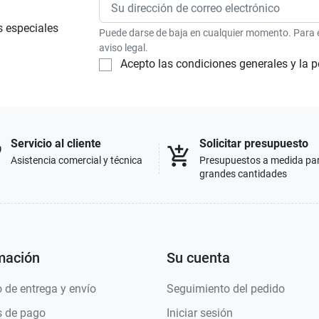
s especiales
Puede darse de baja en cualquier momento. Para el
aviso legal.
Acepto las condiciones generales y la p
Servicio al cliente
Solicitar presupuesto
p
add_shopping_cart
Asistencia comercial y técnica
Presupuestos a medida pa
grandes cantidades
mación
Su cuenta
 de entrega y envío
Seguimiento del pedido
 de pago
Iniciar sesión