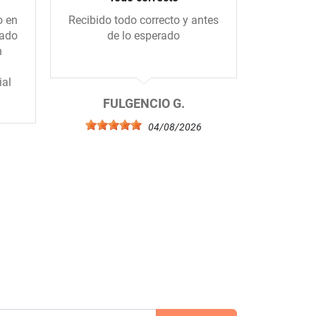
o en
Recibido todo correcto y antes
Me gus
gado
de lo esperado
tiend
n
amablem
ial
FULGENCIO G.
04/08/2026
6