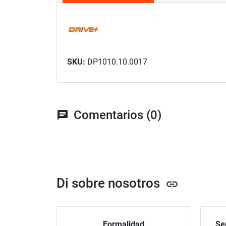
SKU:
DP1010.10.0017
Comentarios (0)
chat
Di sobre nosotros
link
Formalidad
Ser