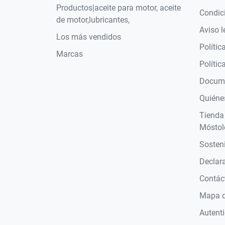
Productos|aceite para motor, aceite
Condic
de motor,lubricantes,
Aviso l
Los más vendidos
Polític
Marcas
Polític
Docume
Quiéne
Tienda
Móstol
Sosteni
Declara
Contác
Mapa de
Autent