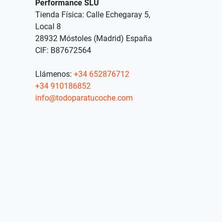
Performance SLU
Tienda Física: Calle Echegaray 5,
Local 8
28932 Móstoles (Madrid) España
CIF: B87672564
Llámenos:
+34 652876712
+34 910186852
info@todoparatucoche.com