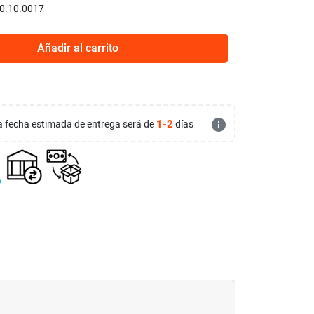
0.10.0017
Añadir al carrito
info
1-2
 la fecha estimada de entrega será de
días