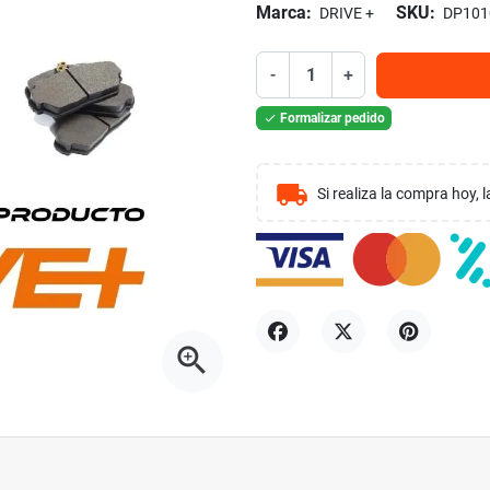
Marca:
SKU:
DRIVE +
DP101
-
+
Formalizar pedido

local_shipping
Si realiza la compra hoy,
zoom_in
Compartir
Tuitear
Pinterest