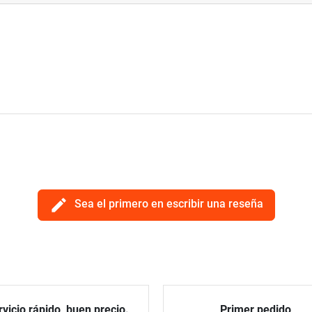
edit
Sea el primero en escribir una reseña
vicio rápido, buen precio.
Primer pedido