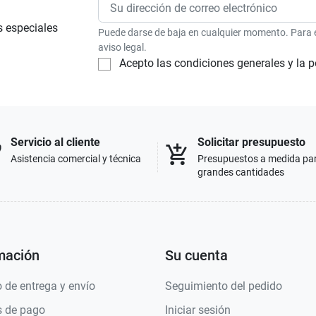
s especiales
Puede darse de baja en cualquier momento. Para el
aviso legal.
Acepto las condiciones generales y la p
Servicio al cliente
Solicitar presupuesto
p
add_shopping_cart
Asistencia comercial y técnica
Presupuestos a medida pa
grandes cantidades
mación
Su cuenta
 de entrega y envío
Seguimiento del pedido
 de pago
Iniciar sesión