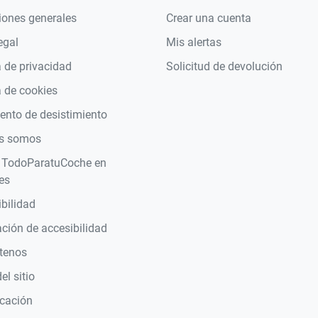
iones generales
Crear una cuenta
egal
Mis alertas
a de privacidad
Solicitud de devolución
a de cookies
nto de desistimiento
s somos
 TodoParatuCoche en
es
bilidad
ción de accesibilidad
tenos
l sitio
icación