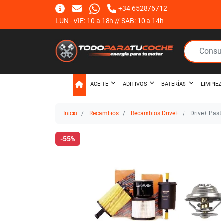
+34 652876712
LUN - VIE: 10 a 18h // SAB: 10 a 14h
ACEITE
ADITIVOS
BATERÍAS
LIMPIE
Inicio
Recambios
Recambios Drive+
Drive+ Past
-55%