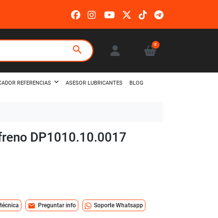
0
search
ASESOR LUBRICANTES
BLOG
CADOR REFERENCIAS
e freno DP1010.10.0017
mail
 técnica
Preguntar info
Soporte Whatsapp