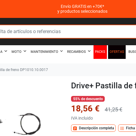
Envío GRATIS en +70€*
y productos seleccionados
PACKS
OFERTAS
ZA
MOTO
MANTENIMIENTO
RECAMBIOS
BUS
illa de freno DP1010.10.0017
Drive+ Pastilla d
55% de descuento
18,56 €
41,25 €
IVA incluido
assignment
format_list_bulleted
Descripción completa
Ficha