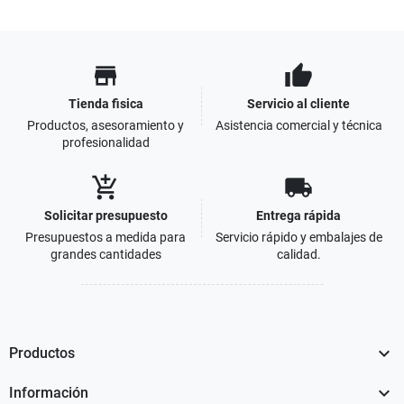
store
thumb_up
Tienda fisica
Servicio al cliente
Productos, asesoramiento y
Asistencia comercial y técnica
profesionalidad
add_shopping_cart
local_shipping
Solicitar presupuesto
Entrega rápida
Presupuestos a medida para
Servicio rápido y embalajes de
grandes cantidades
calidad.

Productos

Información