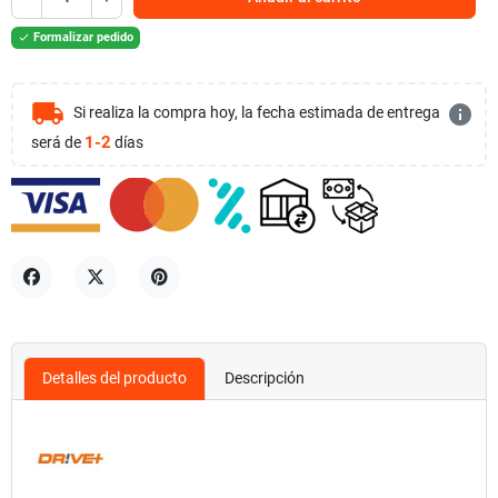
Formalizar pedido

local_shipping
info
Si realiza la compra hoy, la fecha estimada de entrega
1-2
será de
días
Compartir
Tuitear
Pinterest
Detalles del producto
Descripción