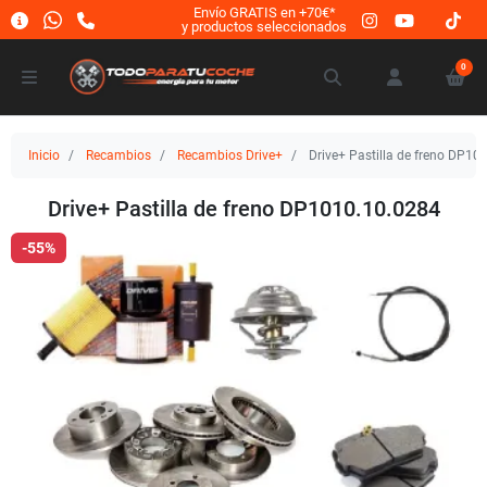
Envío GRATIS en +70€*
y productos seleccionados
0
Inicio
Recambios
Recambios Drive+
Drive+ Pastilla de freno DP10
Drive+ Pastilla de freno DP1010.10.0284
-55%