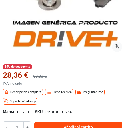
zoom_in
55% de descuento
28,36 €
63,03 €
IVA incluido
assignment
format_list_bulleted
mail
Descripción completa
Ficha técnica
Preguntar info
Soporte Whatsapp
Marca:
SKU:
DRIVE +
DP1010.10.0284
-
+
Añadir al carrito