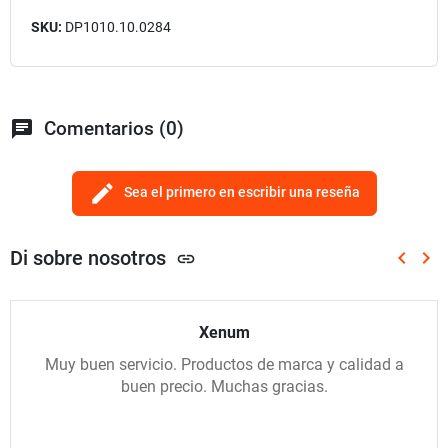
SKU:
DP1010.10.0284
chat
Comentarios (0)
edit
Sea el primero en escribir una reseña
Di sobre nosotros
keyboard_arrow_left
keyboard_arrow_right
link
Anterio
Sig
Xenum
Muy buen servicio. Productos de marca y calidad a
buen precio. Muchas gracias.