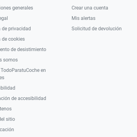
iones generales
Crear una cuenta
egal
Mis alertas
a de privacidad
Solicitud de devolución
a de cookies
nto de desistimiento
s somos
 TodoParatuCoche en
es
bilidad
ción de accesibilidad
tenos
l sitio
icación