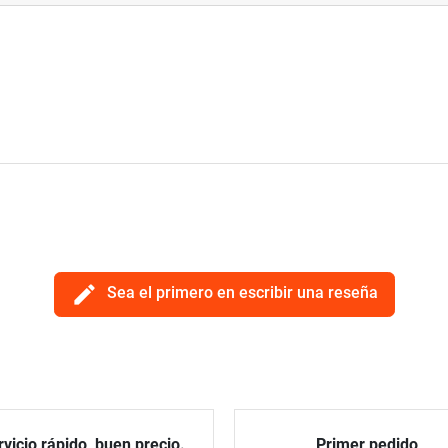
edit
Sea el primero en escribir una reseña
vicio rápido, buen precio.
Primer pedido