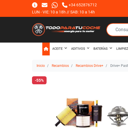
+34 652876712
LUN - VIE: 10 a 18h // SAB: 10 a 14h
ACEITE
ADITIVOS
BATERÍAS
LIMPIE
Inicio
Recambios
Recambios Drive+
Drive+ Past
-55%