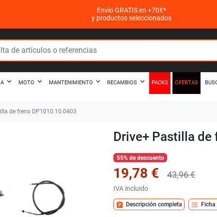
Envío GRATIS en +70€*
y productos seleccionados
PACKS
OFERTAS
ZA
MOTO
MANTENIMIENTO
RECAMBIOS
BUS
illa de freno DP1010.10.0403
Drive+ Pastilla d
55% de descuento
19,78 €
43,96 €
IVA incluido
assignment
format_list_bulleted
Descripción completa
Ficha