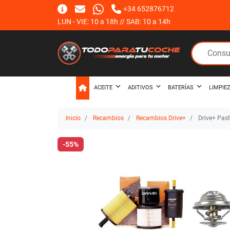
+34 652876712
LUN - VIE: 10 a 18h // SAB: 10 a 14h
ACEITE
ADITIVOS
BATERÍAS
LIMPIE
Inicio
Recambios
Recambios Drive+
Drive+ Past
-55%