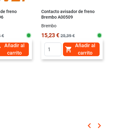
 de freno
Contacto avisador de freno
96
Brembo A00509
Brembo
15,23 €
 €
25,39 €
Añadir al
Añadir al


carrito
carrito
keyboard_arrow_left
keyboard_arrow_right
Anterior
Siguiente