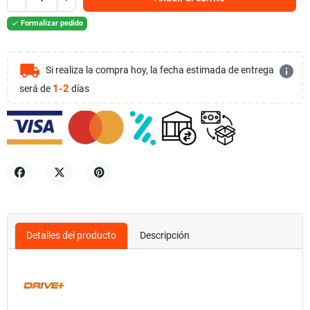
Formalizar pedido

local_shipping
info
Si realiza la compra hoy, la fecha estimada de entrega
1-2
será de
días
Compartir
Tuitear
Pinterest
Detalles del producto
Descripción