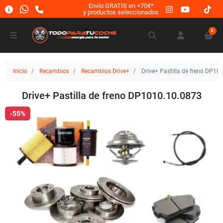
Envío GRATIS en +70€*
y productos seleccionados
0
Inicio
Recambios
Recambios Drive+
Drive+ Pastilla de freno DP10
Drive+ Pastilla de freno DP1010.10.0873
-55%