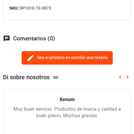
SKU:
DP1010.10.0873
chat
Comentarios (0)
edit
Sea el primero en escribir una reseña
Di sobre nosotros
keyboard_arrow_left
keyboard_arrow_right
link
Anterio
Sig
Xenum
Muy buen servicio. Productos de marca y calidad a
buen precio. Muchas gracias.