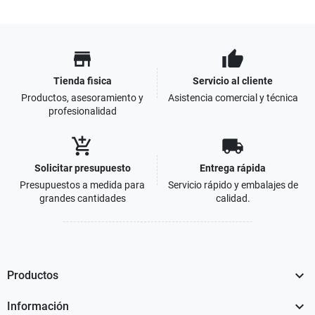
store
thumb_up
Tienda fisica
Servicio al cliente
Productos, asesoramiento y
Asistencia comercial y técnica
profesionalidad
add_shopping_cart
local_shipping
Solicitar presupuesto
Entrega rápida
Presupuestos a medida para
Servicio rápido y embalajes de
grandes cantidades
calidad.

Productos

Información