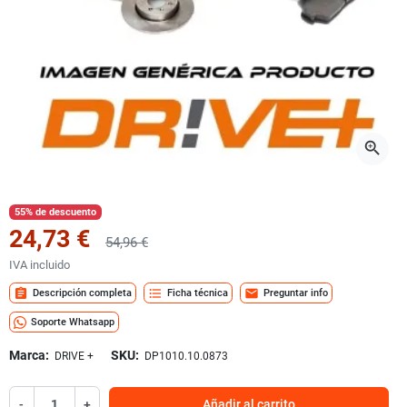
zoom_in
55% de descuento
24,73 €
54,96 €
IVA incluido
assignment
format_list_bulleted
mail
Descripción completa
Ficha técnica
Preguntar info
Soporte Whatsapp
Marca:
SKU:
DRIVE +
DP1010.10.0873
-
+
Añadir al carrito