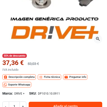
zoom_in
55% de descuento
37,36 €
83,03 €
IVA incluido
assignment
format_list_bulleted
mail
Descripción completa
Ficha técnica
Preguntar info
Soporte Whatsapp
Marca:
SKU:
DRIVE +
DP1010.10.0911
-
+
Añadir al carrito