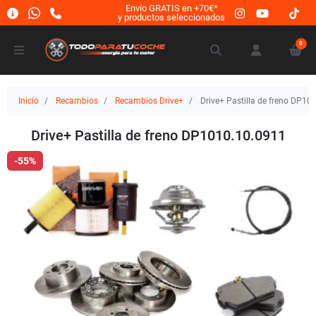
Envío GRATIS en +70€*
y productos seleccionados
0
Inicio
Recambios
Recambios Drive+
Drive+ Pastilla de freno DP10
Drive+ Pastilla de freno DP1010.10.0911
-55%