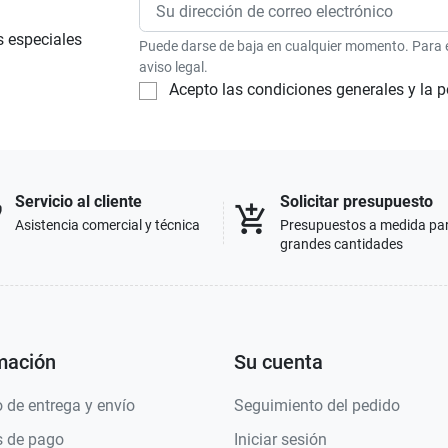
s especiales
Puede darse de baja en cualquier momento. Para el
aviso legal.
Acepto las condiciones generales y la p
Servicio al cliente
Solicitar presupuesto
p
add_shopping_cart
Asistencia comercial y técnica
Presupuestos a medida pa
grandes cantidades
mación
Su cuenta
 de entrega y envío
Seguimiento del pedido
 de pago
Iniciar sesión