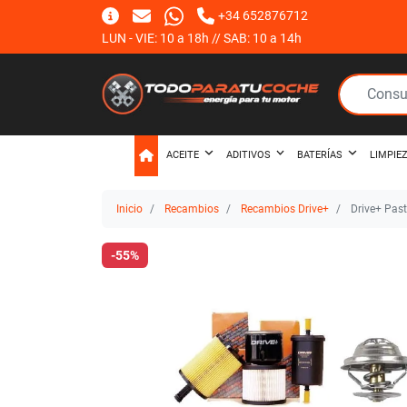
+34 652876712
LUN - VIE: 10 a 18h // SAB: 10 a 14h
ACEITE
ADITIVOS
BATERÍAS
LIMPIE
Inicio
Recambios
Recambios Drive+
Drive+ Past
-55%