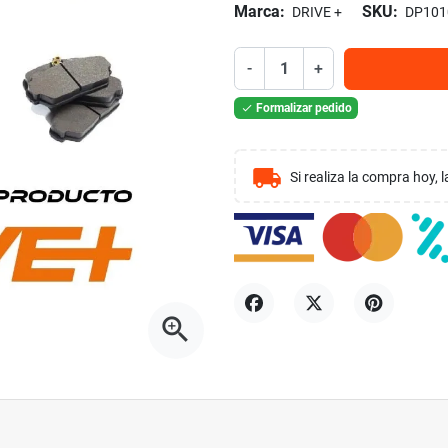
Marca:
SKU:
DRIVE +
DP101
-
+
Formalizar pedido

local_shipping
Si realiza la compra hoy,
zoom_in
Compartir
Tuitear
Pinterest