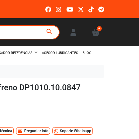
0
search
ASESOR LUBRICANTES
BLOG
CADOR REFERENCIAS
e freno DP1010.10.0847
mail
 técnica
Preguntar info
Soporte Whatsapp