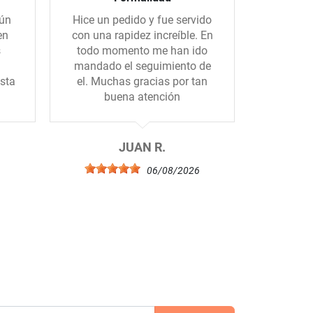
gún
Hice un pedido y fue servido
El sum
en
con una rapidez increíble. En
rápido, e
s
todo momento me han ido
los por
mandado el seguimiento de
sta
el. Muchas gracias por tan
buena atención
JUAN R.
6
06/08/2026