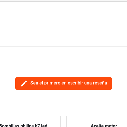
edit
Sea el primero en escribir una reseña
Bombillas philips h7 led
Aceite motor