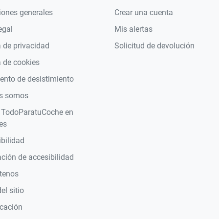
iones generales
Crear una cuenta
egal
Mis alertas
a de privacidad
Solicitud de devolución
a de cookies
nto de desistimiento
s somos
 TodoParatuCoche en
es
bilidad
ción de accesibilidad
tenos
l sitio
icación