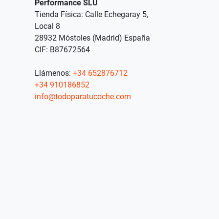
Performance SLU
Tienda Física: Calle Echegaray 5,
Local 8
28932 Móstoles (Madrid) España
CIF: B87672564
Llámenos:
+34 652876712
+34 910186852
info@todoparatucoche.com