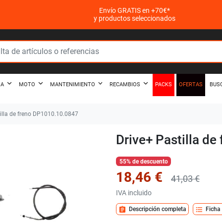
Envío GRATIS en +70€*
y productos seleccionados
PACKS
OFERTAS
ZA
MOTO
MANTENIMIENTO
RECAMBIOS
BUS
illa de freno DP1010.10.0847
Drive+ Pastilla d
55% de descuento
18,46 €
41,03 €
IVA incluido
assignment
format_list_bulleted
Descripción completa
Ficha