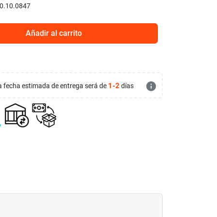
0.10.0847
Añadir al carrito
info
1-2
 la fecha estimada de entrega será de
días