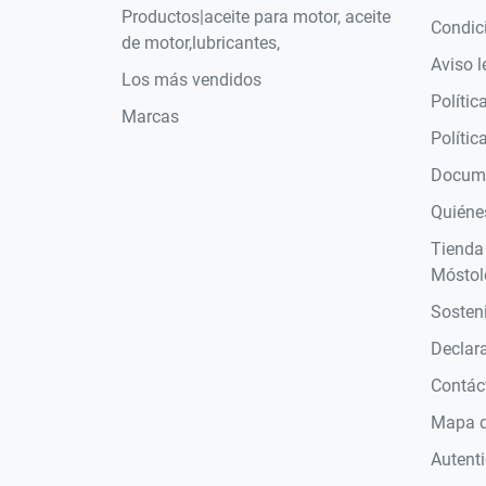
Productos|aceite para motor, aceite
Condic
de motor,lubricantes,
Aviso l
Los más vendidos
Polític
Marcas
Polític
Docume
Quiéne
Tienda
Móstol
Sosteni
Declara
Contác
Mapa de
Autent