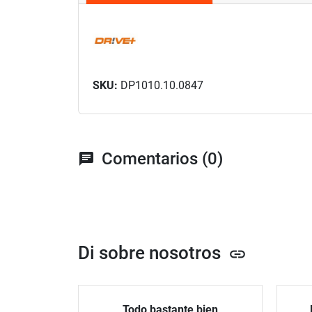
SKU:
DP1010.10.0847
Comentarios (0)
chat
Di sobre nosotros
link
Todo bastante bien