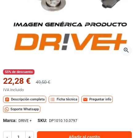
zoom_in
55% de descuento
22,28 €
49,50 €
IVA incluido
assignment
format_list_bulleted
mail
Descripción completa
Ficha técnica
Preguntar info
Soporte Whatsapp
Marca:
SKU:
DRIVE +
DP1010.10.0797
-
+
Añadir al carrito