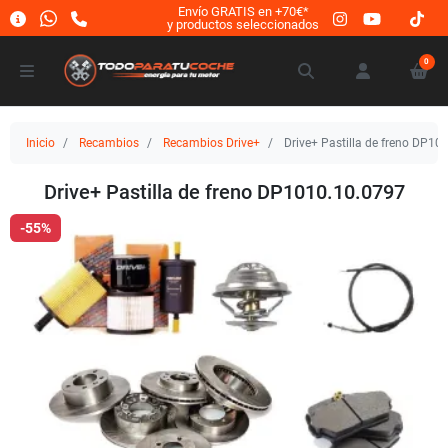
Envío GRATIS en +70€*
y productos seleccionados
0
Inicio
Recambios
Recambios Drive+
Drive+ Pastilla de freno DP10
Drive+ Pastilla de freno DP1010.10.0797
-55%