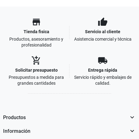
store
thumb_up
Tienda fisica
Servicio al cliente
Productos, asesoramiento y
Asistencia comercial y técnica
profesionalidad
add_shopping_cart
local_shipping
Solicitar presupuesto
Entrega rápida
Presupuestos a medida para
Servicio rápido y embalajes de
grandes cantidades
calidad.

Productos

Información