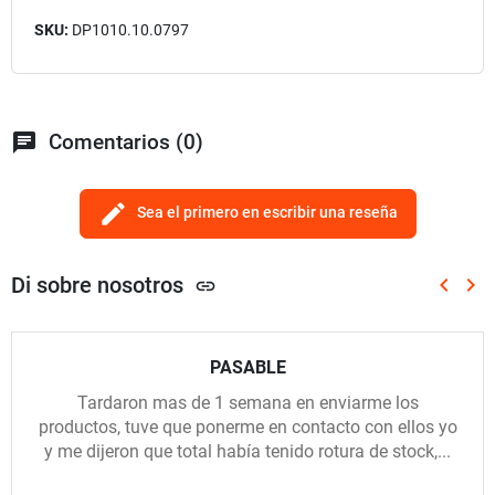
SKU:
DP1010.10.0797
chat
Comentarios (0)
edit
Sea el primero en escribir una reseña
Di sobre nosotros
keyboard_arrow_left
keyboard_arrow_right
link
Anterio
Sig
PASABLE
Tardaron mas de 1 semana en enviarme los
productos, tuve que ponerme en contacto con ellos yo
y me dijeron que total había tenido rotura de stock,...