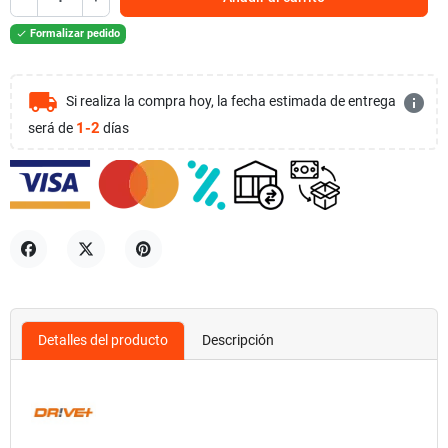
Formalizar pedido

local_shipping
info
Si realiza la compra hoy, la fecha estimada de entrega
1-2
será de
días
Compartir
Tuitear
Pinterest
Detalles del producto
Descripción