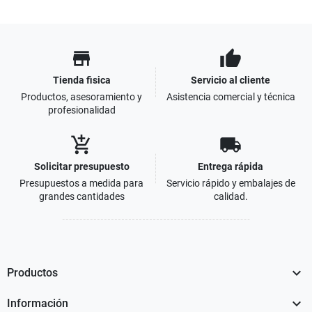
store
thumb_up
Tienda fisica
Servicio al cliente
Productos, asesoramiento y
Asistencia comercial y técnica
profesionalidad
add_shopping_cart
local_shipping
Solicitar presupuesto
Entrega rápida
Presupuestos a medida para
Servicio rápido y embalajes de
grandes cantidades
calidad.

Productos

Información