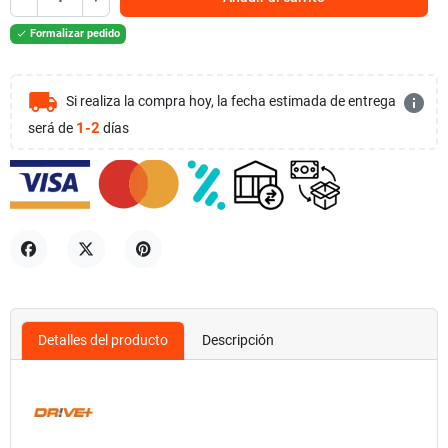
Formalizar pedido

local_shipping
info
Si realiza la compra hoy, la fecha estimada de entrega
1-2
será de
días
Compartir
Tuitear
Pinterest
Detalles del producto
Descripción