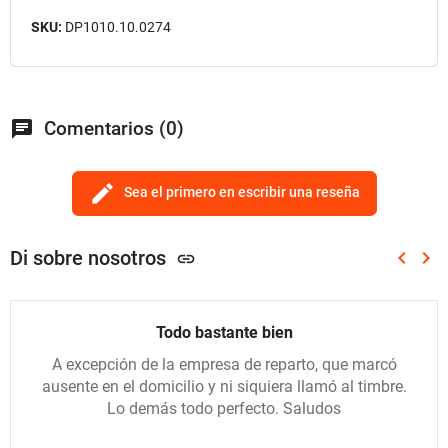
SKU:
DP1010.10.0274
chat
Comentarios (0)
edit
Sea el primero en escribir una reseña
Di sobre nosotros
keyboard_arrow_left
keyboard_arrow_right
link
Anterio
Sig
Todo bastante bien
A excepción de la empresa de reparto, que marcó
ausente en el domicilio y ni siquiera llamó al timbre.
Lo demás todo perfecto. Saludos