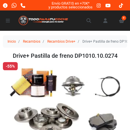
Envío GRATIS en +70€*
y productos seleccionados
0
Inicio
Recambios
Recambios Drive+
Drive+ Pastilla de freno DP10
Drive+ Pastilla de freno DP1010.10.0274
-55%