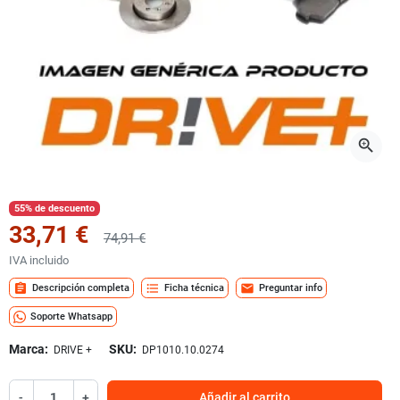
zoom_in
55% de descuento
33,71 €
74,91 €
IVA incluido
assignment
format_list_bulleted
mail
Descripción completa
Ficha técnica
Preguntar info
Soporte Whatsapp
Marca:
SKU:
DRIVE +
DP1010.10.0274
-
+
Añadir al carrito