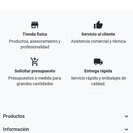
store
thumb_up
Tienda fisica
Servicio al cliente
Productos, asesoramiento y
Asistencia comercial y técnica
profesionalidad
add_shopping_cart
local_shipping
Solicitar presupuesto
Entrega rápida
Presupuestos a medida para
Servicio rápido y embalajes de
grandes cantidades
calidad.

Productos

Información