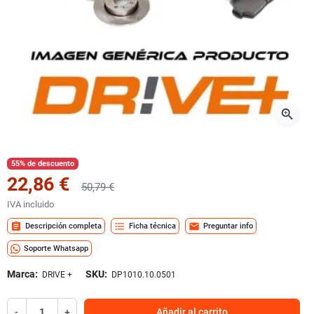
zoom_in
55% de descuento
22,86 €
50,79 €
IVA incluido
assignment
format_list_bulleted
mail
Descripción completa
Ficha técnica
Preguntar info
Soporte Whatsapp
Marca:
SKU:
DRIVE +
DP1010.10.0501
-
+
Añadir al carrito