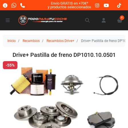
Envío GRATIS en +70€*
y productos seleccionados
0
Inicio
Recambios
Recambios Drive+
Drive+ Pastilla de freno DP10
Drive+ Pastilla de freno DP1010.10.0501
-55%