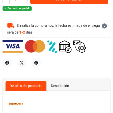
Formalizar pedido

local_shipping
info
Si realiza la compra hoy, la fecha estimada de entrega
1-2
será de
días
Compartir
Tuitear
Pinterest
Detalles del producto
Descripción