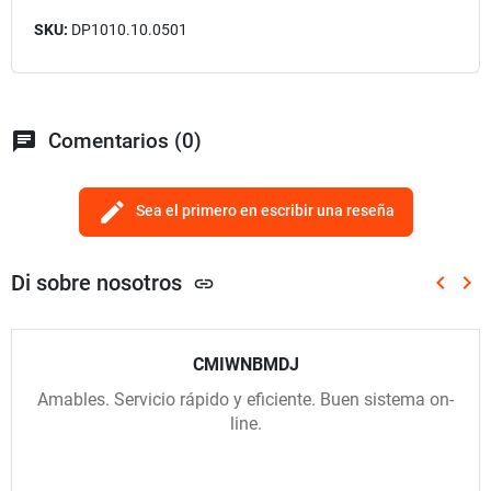
SKU:
DP1010.10.0501
chat
Comentarios (0)
edit
Sea el primero en escribir una reseña
Di sobre nosotros
keyboard_arrow_left
keyboard_arrow_right
link
Anterio
Sig
CMIWNBMDJ
Amables. Servicio rápido y eficiente. Buen sistema on-
line.