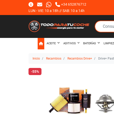
+34 652876712
LUN - VIE: 10 a 18h // SAB: 10 a 14h
ACEITE
ADITIVOS
BATERÍAS
LIMPIE
Inicio
Recambios
Recambios Drive+
Drive+ Past
-55%