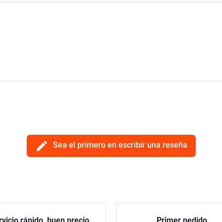
edit
Sea el primero en escribir una reseña
vicio rápido, buen precio.
Primer pedido