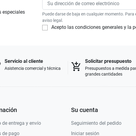
s especiales
Puede darse de baja en cualquier momento. Para el
aviso legal.
Acepto las condiciones generales y la p
Servicio al cliente
Solicitar presupuesto
p
add_shopping_cart
Asistencia comercial y técnica
Presupuestos a medida pa
grandes cantidades
mación
Su cuenta
 de entrega y envío
Seguimiento del pedido
 de pago
Iniciar sesión