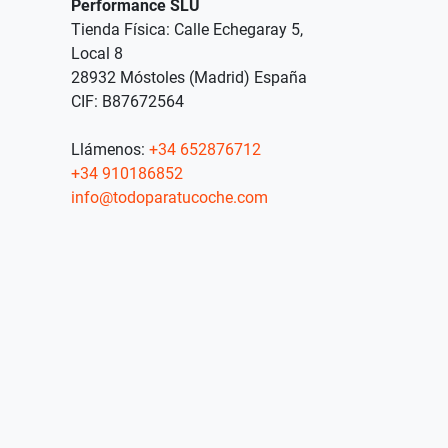
Performance SLU
Tienda Física: Calle Echegaray 5,
Local 8
28932 Móstoles (Madrid) España
CIF: B87672564
Llámenos:
+34 652876712
+34 910186852
info@todoparatucoche.com