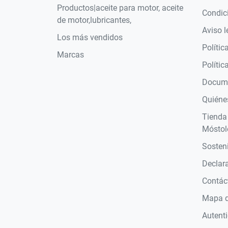
Productos|aceite para motor, aceite
Condic
de motor,lubricantes,
Aviso l
Los más vendidos
Polític
Marcas
Polític
Docume
Quiéne
Tienda
Móstol
Sosteni
Declara
Contác
Mapa de
Autent