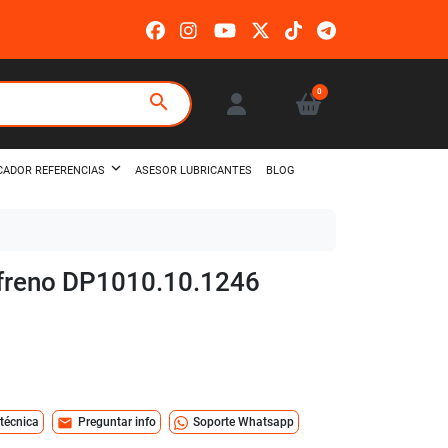
0
search
ASESOR LUBRICANTES
BLOG
CADOR REFERENCIAS
e freno DP1010.10.1246
mail
 técnica
Preguntar info
Soporte Whatsapp