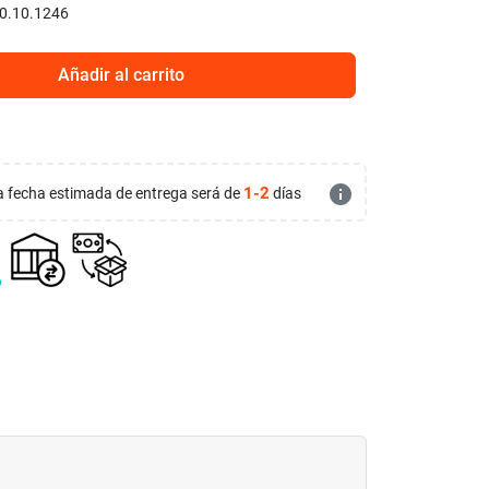
0.10.1246
Añadir al carrito
info
1-2
 la fecha estimada de entrega será de
días