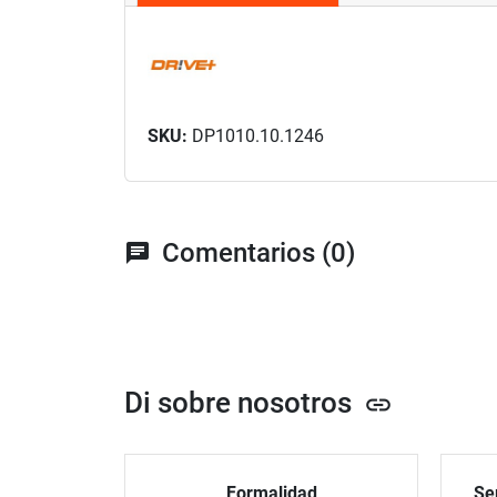
SKU:
DP1010.10.1246
Comentarios (0)
chat
Di sobre nosotros
link
Formalidad
Ser