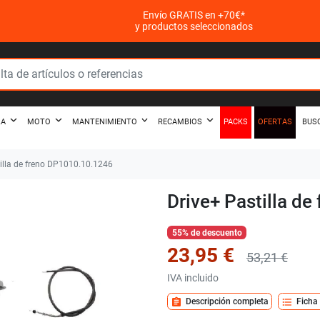
Envío GRATIS en +70€*
y productos seleccionados
PACKS
OFERTAS
ZA
MOTO
MANTENIMIENTO
RECAMBIOS
BUS
illa de freno DP1010.10.1246
Drive+ Pastilla d
55% de descuento
23,95 €
53,21 €
IVA incluido
assignment
format_list_bulleted
Descripción completa
Ficha