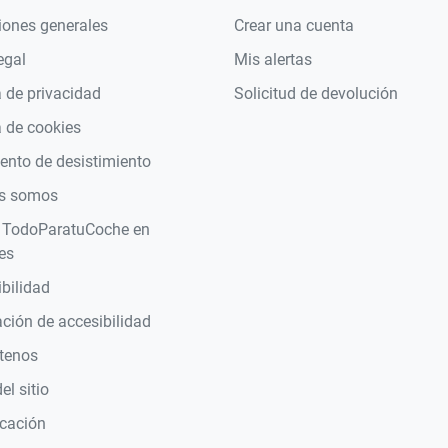
iones generales
Crear una cuenta
egal
Mis alertas
a de privacidad
Solicitud de devolución
a de cookies
nto de desistimiento
s somos
 TodoParatuCoche en
es
bilidad
ción de accesibilidad
tenos
l sitio
icación