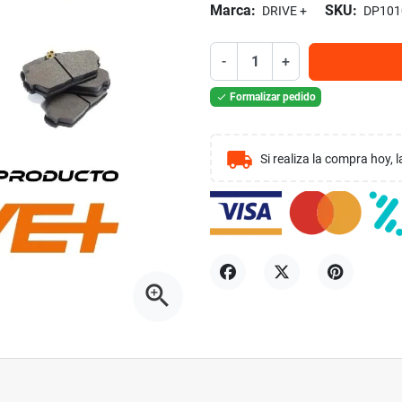
Marca:
SKU:
DRIVE +
DP101
-
+
Formalizar pedido

local_shipping
Si realiza la compra hoy,
zoom_in
Compartir
Tuitear
Pinterest