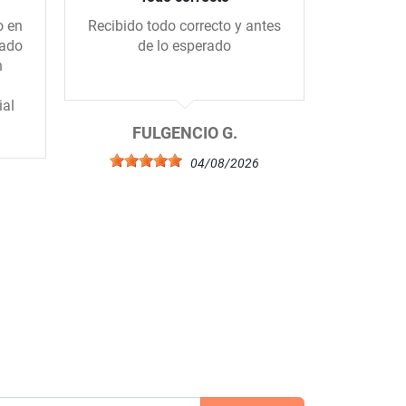
o en
Recibido todo correcto y antes
Me gus
gado
de lo esperado
tiend
n
amablem
ial
FULGENCIO G.
04/08/2026
6