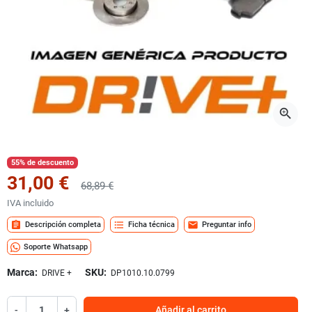
zoom_in
55% de descuento
31,00 €
68,89 €
IVA incluido
assignment
format_list_bulleted
mail
Descripción completa
Ficha técnica
Preguntar info
Soporte Whatsapp
Marca:
SKU:
DRIVE +
DP1010.10.0799
-
+
Añadir al carrito