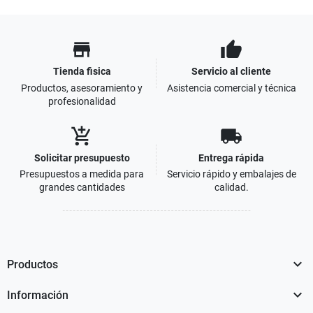
store
thumb_up
Tienda fisica
Servicio al cliente
Productos, asesoramiento y
Asistencia comercial y técnica
profesionalidad
add_shopping_cart
local_shipping
Solicitar presupuesto
Entrega rápida
Presupuestos a medida para
Servicio rápido y embalajes de
grandes cantidades
calidad.

Productos

Información