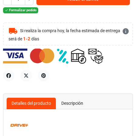
Formalizar pedido

local_shipping
info
Si realiza la compra hoy, la fecha estimada de entrega
1-2
será de
días
Compartir
Tuitear
Pinterest
Detalles del producto
Descripción