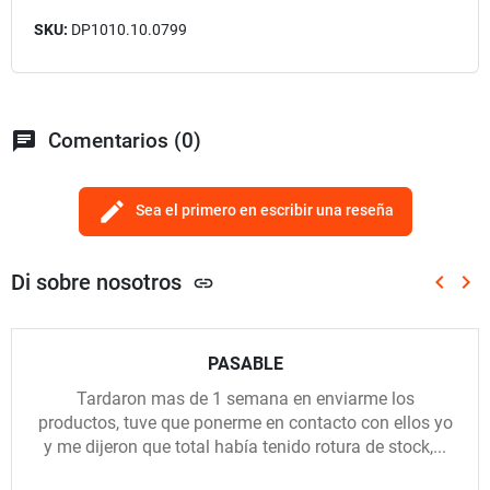
SKU:
DP1010.10.0799
chat
Comentarios (0)
edit
Sea el primero en escribir una reseña
Di sobre nosotros
keyboard_arrow_left
keyboard_arrow_right
link
Anterio
Sig
PASABLE
Tardaron mas de 1 semana en enviarme los
productos, tuve que ponerme en contacto con ellos yo
y me dijeron que total había tenido rotura de stock,...