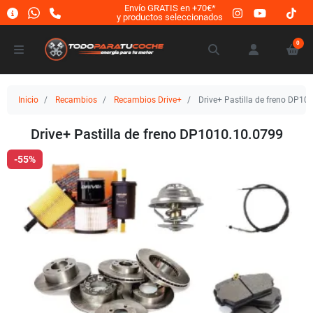
Envío GRATIS en +70€*
y productos seleccionados
0
Inicio
Recambios
Recambios Drive+
Drive+ Pastilla de freno DP10
Drive+ Pastilla de freno DP1010.10.0799
-55%