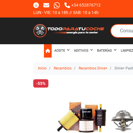
+34 652876712
LUN - VIE: 10 a 18h // SAB: 10 a 14h
ACEITE
ADITIVOS
BATERÍAS
LIMPIE
Inicio
Recambios
Recambios Drive+
Drive+ Past
-55%