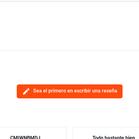
edit
Sea el primero en escribir una reseña
CMIWNBMDJ
Todo bastante bien