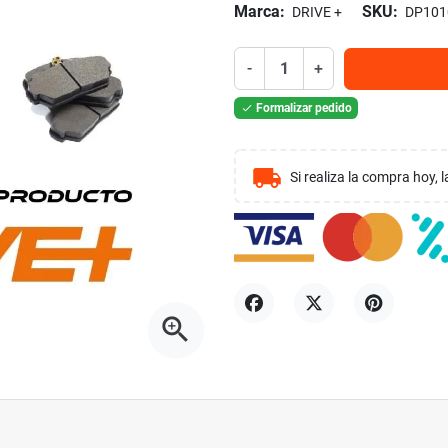
Marca:
SKU:
DRIVE +
DP101
-
+
Formalizar pedido

local_shipping
Si realiza la compra hoy,
zoom_in
Compartir
Tuitear
Pinterest