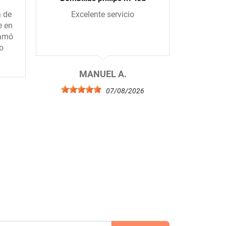
a de
Excelente servicio
Todo se
e en
me han
lamó
todo 
o
compe
excelent
el 
MANUEL A.
07/08/2026
6