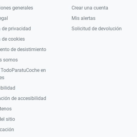
iones generales
Crear una cuenta
egal
Mis alertas
a de privacidad
Solicitud de devolución
a de cookies
nto de desistimiento
s somos
 TodoParatuCoche en
es
bilidad
ción de accesibilidad
tenos
l sitio
icación