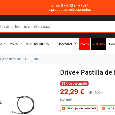
Envío GRATIS en +70€*
y productos seleccionados
PACKS
OFERTAS
ZA
MOTO
MANTENIMIENTO
RECAMBIOS
BUS
illa de freno DP1010.10.1050
Drive+ Pastilla d
55% de descuento
22,29 €
49,53 €
IVA incluido
assignment
format_list_bulleted
Descripción completa
Ficha