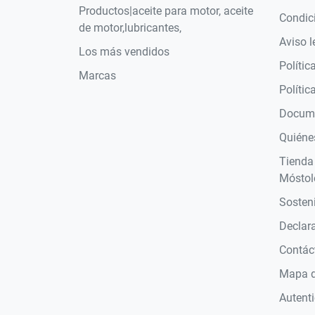
Productos|aceite para motor, aceite
Condic
de motor,lubricantes,
Aviso l
Los más vendidos
Polític
Marcas
Polític
Docume
Quiéne
Tienda
Móstol
Sosteni
Declara
Contác
Mapa de
Autent