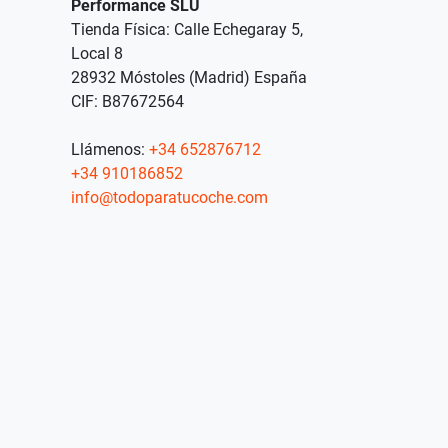
Performance SLU
Tienda Física: Calle Echegaray 5,
Local 8
28932 Móstoles (Madrid) España
CIF: B87672564
Llámenos:
+34 652876712
+34 910186852
info@todoparatucoche.com