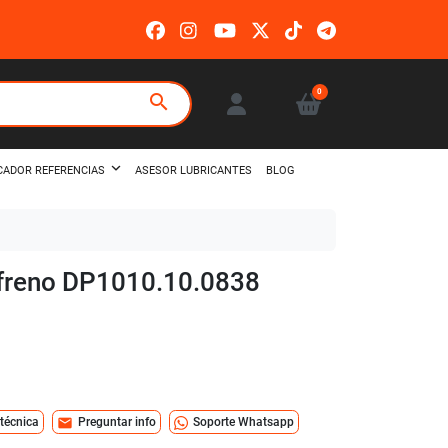
0
search
ASESOR LUBRICANTES
BLOG
CADOR REFERENCIAS
e freno DP1010.10.0838
mail
 técnica
Preguntar info
Soporte Whatsapp