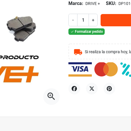
Marca:
SKU:
DRIVE +
DP101
-
+
Formalizar pedido

local_shipping
Si realiza la compra hoy,
zoom_in
Compartir
Tuitear
Pinterest