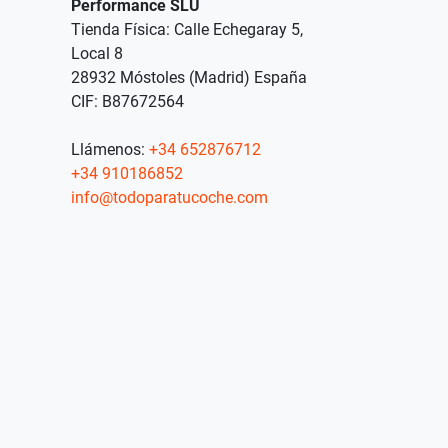
Performance SLU
Tienda Física: Calle Echegaray 5,
Local 8
28932 Móstoles (Madrid) España
CIF: B87672564
Llámenos:
+34 652876712
+34 910186852
info@todoparatucoche.com