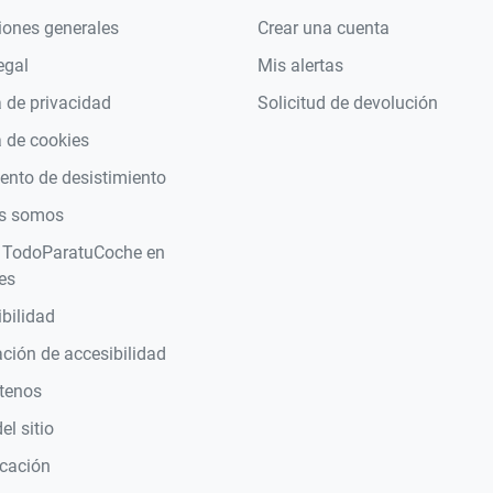
iones generales
Crear una cuenta
egal
Mis alertas
a de privacidad
Solicitud de devolución
a de cookies
nto de desistimiento
s somos
 TodoParatuCoche en
es
bilidad
ción de accesibilidad
tenos
l sitio
icación