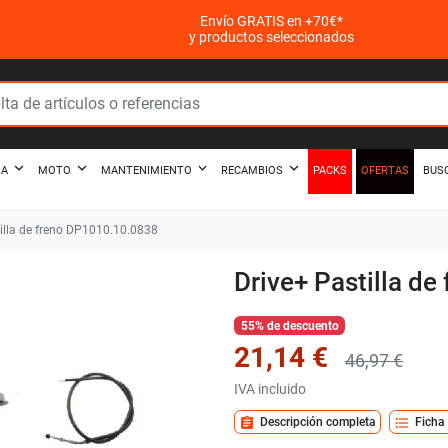
Envío GRATIS en +70€*
y productos seleccionados
PACKS
OFERTAS
ZA
MOTO
MANTENIMIENTO
RECAMBIOS
BUS
illa de freno DP1010.10.0838
Drive+ Pastilla d
55% de descuento
21,14 €
46,97 €
IVA incluido
assignment
format_list_bulleted
Descripción completa
Ficha