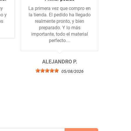
uy
La primera vez que compro en
Recibido 
no y
la tienda. El pedido ha llegado
d
os
realmente pronto, y bien
preparado. Y lo más
importante, todo el material
perfecto....
F
6
ALEJANDRO P.
05/08/2026