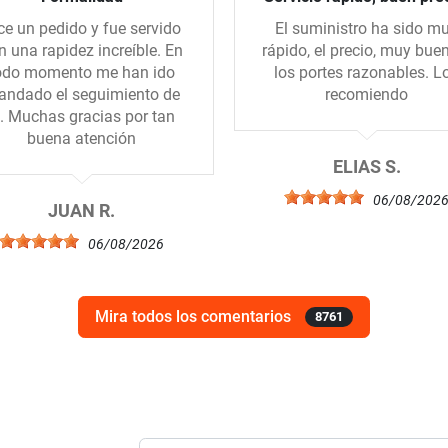
ce un pedido y fue servido
El suministro ha sido m
n una rapidez increíble. En
rápido, el precio, muy bue
odo momento me han ido
los portes razonables. L
ndado el seguimiento de
recomiendo
l. Muchas gracias por tan
buena atención
ELIAS S.
06/08/202
JUAN R.
06/08/2026
Mira todos los comentarios
8761