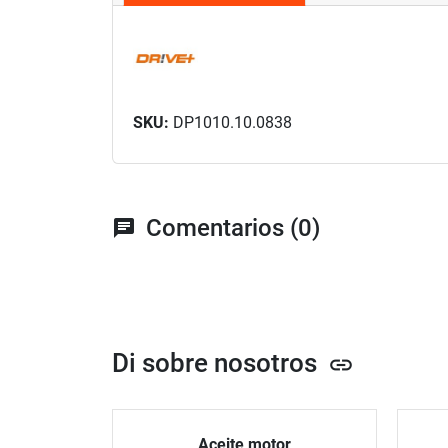
SKU:
DP1010.10.0838
Comentarios (0)
chat
Di sobre nosotros
link
Aceite motor