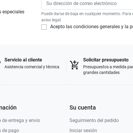
s especiales
Puede darse de baja en cualquier momento. Para el
aviso legal.
Acepto las condiciones generales y la p
Servicio al cliente
Solicitar presupuesto
p
add_shopping_cart
Asistencia comercial y técnica
Presupuestos a medida pa
grandes cantidades
mación
Su cuenta
 de entrega y envío
Seguimiento del pedido
 de pago
Iniciar sesión