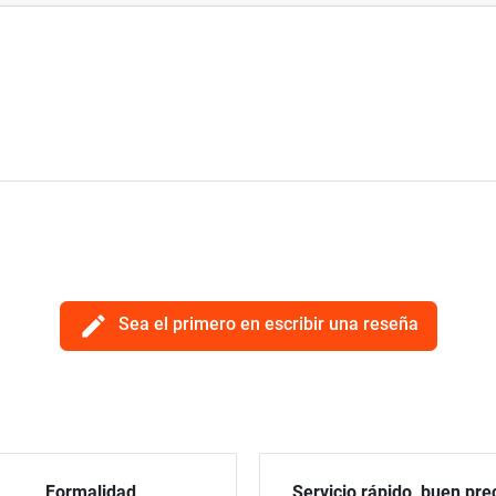
edit
Sea el primero en escribir una reseña
Formalidad
Servicio rápido, buen pre