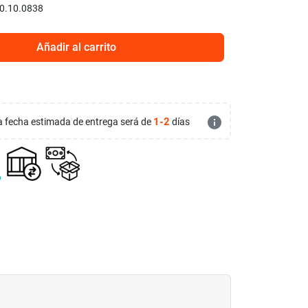
0.10.0838
Añadir al carrito
info
1-2
 la fecha estimada de entrega será de
días