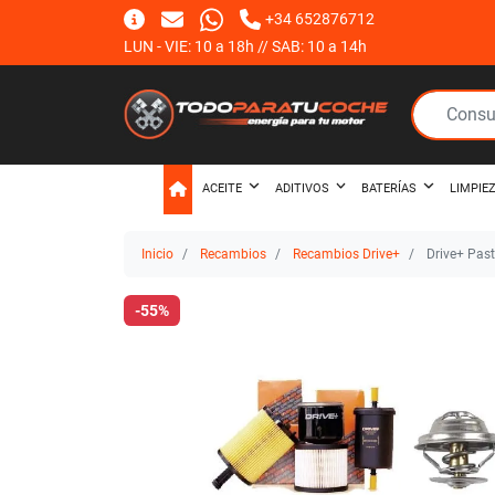
+34 652876712
LUN - VIE: 10 a 18h // SAB: 10 a 14h
ACEITE
ADITIVOS
BATERÍAS
LIMPIE
Inicio
Recambios
Recambios Drive+
Drive+ Past
-55%