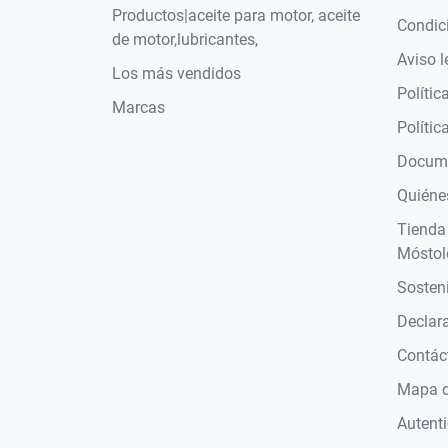
Productos|aceite para motor, aceite
Condic
de motor,lubricantes,
Aviso l
Los más vendidos
Polític
Marcas
Polític
Docume
Quiéne
Tienda
Móstol
Sosteni
Declara
Contác
Mapa de
Autent