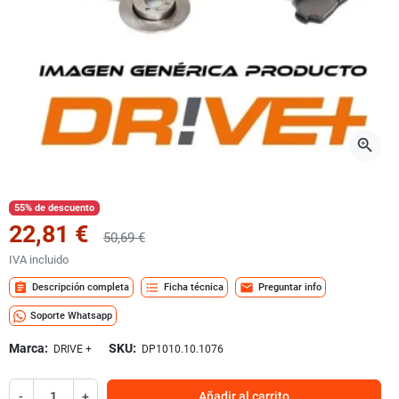
zoom_in
55% de descuento
22,81 €
50,69 €
IVA incluido
assignment
format_list_bulleted
mail
Descripción completa
Ficha técnica
Preguntar info
Soporte Whatsapp
Marca:
SKU:
DRIVE +
DP1010.10.1076
-
+
Añadir al carrito