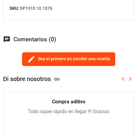
SKU:
DP1010.10.1076
chat
Comentarios (0)
edit
Sea el primero en escribir una reseña
Di sobre nosotros
keyboard_arrow_left
keyboard_arrow_right
link
Anterio
Sig
Compra aditivo
Todo súper rápido en llegar !!! Gracias