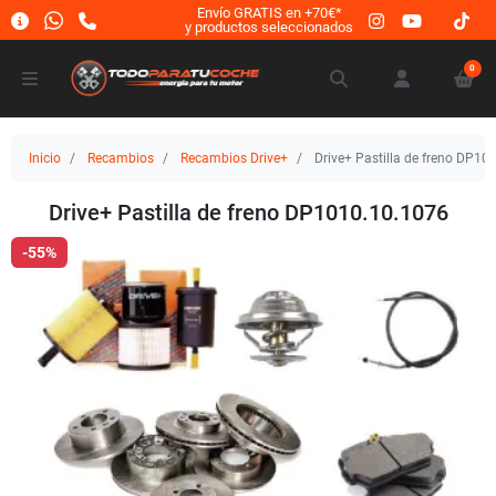
Envío GRATIS en +70€*
y productos seleccionados
0
Inicio
Recambios
Recambios Drive+
Drive+ Pastilla de freno DP10
Drive+ Pastilla de freno DP1010.10.1076
-55%