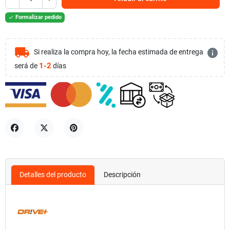
Formalizar pedido

local_shipping
info
Si realiza la compra hoy, la fecha estimada de entrega
1-2
será de
días
Compartir
Tuitear
Pinterest
Detalles del producto
Descripción