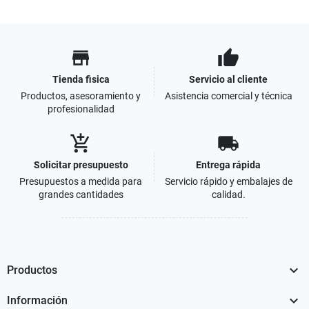
store
thumb_up
Tienda fisica
Servicio al cliente
Productos, asesoramiento y
Asistencia comercial y técnica
profesionalidad
add_shopping_cart
local_shipping
Solicitar presupuesto
Entrega rápida
Presupuestos a medida para
Servicio rápido y embalajes de
grandes cantidades
calidad.

Productos

Información