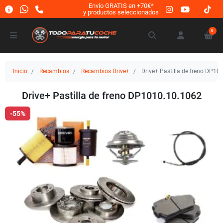
Envío GRATIS en +70€*
y productos seleccionados
0
Inicio
Recambios
Recambios Drive+
Drive+ Pastilla de freno DP10
Drive+ Pastilla de freno DP1010.10.1062
-55%