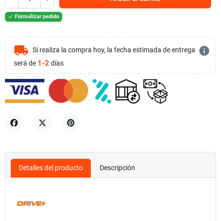
Formalizar pedido

local_shipping
info
Si realiza la compra hoy, la fecha estimada de entrega
1-2
será de
días
Compartir
Tuitear
Pinterest
Detalles del producto
Descripción