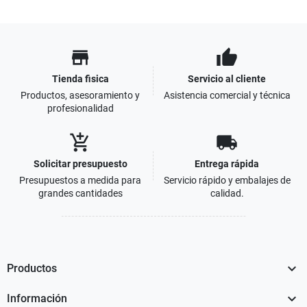
store
thumb_up
Tienda fisica
Servicio al cliente
Productos, asesoramiento y
Asistencia comercial y técnica
profesionalidad
add_shopping_cart
local_shipping
Solicitar presupuesto
Entrega rápida
Presupuestos a medida para
Servicio rápido y embalajes de
grandes cantidades
calidad.

Productos

Información