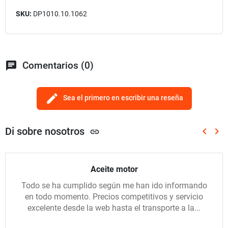
SKU:
DP1010.10.1062
chat
Comentarios (0)
edit
Sea el primero en escribir una reseña
Di sobre nosotros
keyboard_arrow_left
keyboard_arrow_right
link
Anterio
Sig
Aceite motor
Todo se ha cumplido según me han ido informando
en todo momento. Precios competitivos y servicio
excelente desde la web hasta el transporte a la...