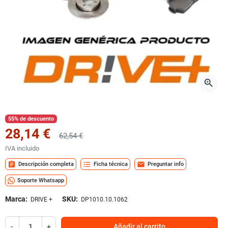
zoom_in
55% de descuento
28,14 €
62,54 €
IVA incluido
assignment
format_list_bulleted
mail
Descripción completa
Ficha técnica
Preguntar info
Soporte Whatsapp
Marca:
SKU:
DRIVE +
DP1010.10.1062
-
+
Añadir al carrito