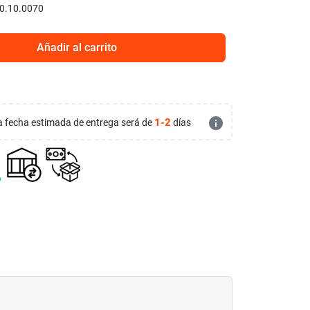
0.10.0070
Añadir al carrito
info
1-2
 la fecha estimada de entrega será de
días