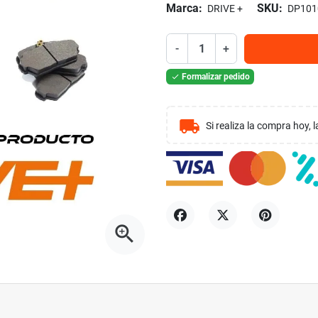
Marca:
SKU:
DRIVE +
DP101
-
+
Formalizar pedido

local_shipping
Si realiza la compra hoy,
zoom_in
Compartir
Tuitear
Pinterest