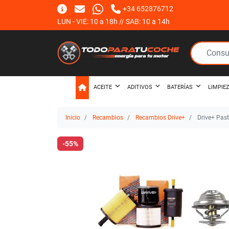
+34 652876712
LUN - VIE: 10 a 18h // SAB: 10 a 14h
ACEITE
ADITIVOS
BATERÍAS
LIMPIE
Inicio
Recambios
Recambios Drive+
Drive+ Past
-55%