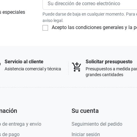
s especiales
Puede darse de baja en cualquier momento. Para el
aviso legal.
Acepto las condiciones generales y la p
Servicio al cliente
Solicitar presupuesto
p
add_shopping_cart
Asistencia comercial y técnica
Presupuestos a medida pa
grandes cantidades
mación
Su cuenta
 de entrega y envío
Seguimiento del pedido
 de pago
Iniciar sesión