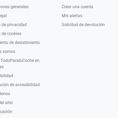
iones generales
Crear una cuenta
egal
Mis alertas
a de privacidad
Solicitud de devolución
a de cookies
nto de desistimiento
s somos
 TodoParatuCoche en
es
bilidad
ción de accesibilidad
tenos
l sitio
icación