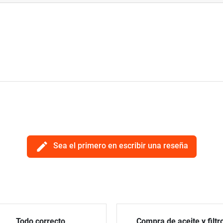
edit
Sea el primero en escribir una reseña
Todo correcto
Compra de aceite y filtr