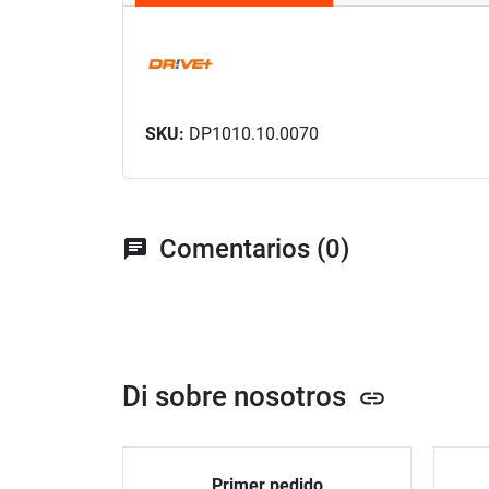
SKU:
DP1010.10.0070
Comentarios (0)
chat
Di sobre nosotros
link
Primer pedido