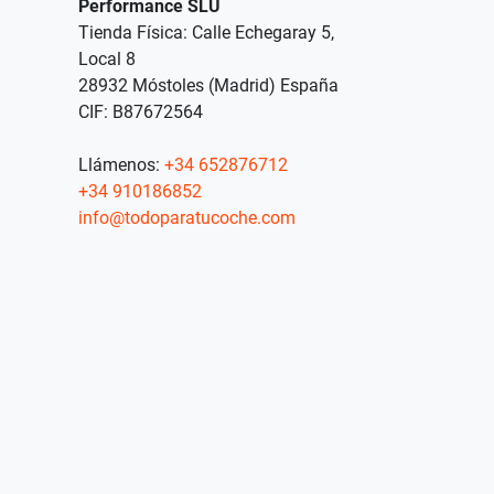
Performance SLU
Tienda Física: Calle Echegaray 5,
Local 8
28932 Móstoles (Madrid) España
CIF: B87672564
Llámenos:
+34 652876712
+34 910186852
info@todoparatucoche.com