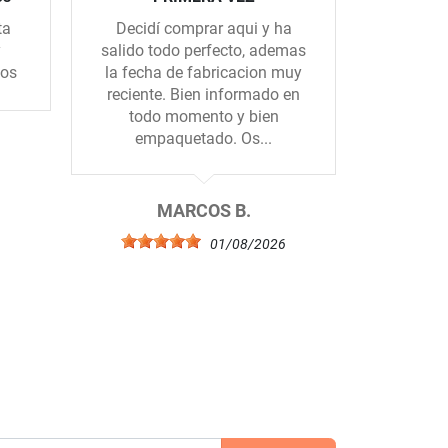
ta
Decidí comprar aqui y ha
Muy ama
y
salido todo perfecto, ademas
rápidos
dos
la fecha de fabricacion muy
reciente. Bien informado en
todo momento y bien
empaquetado. Os...
6
MARCOS B.
01/08/2026