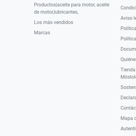
Productos|aceite para motor, aceite
Condic
de motor,lubricantes,
Aviso l
Los más vendidos
Polític
Marcas
Polític
Docume
Quiéne
Tienda
Móstol
Sosteni
Declara
Contác
Mapa de
Autent