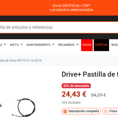
Envío GRATIS en +70€*
y productos seleccionados
PACKS
OFERTAS
ZA
MOTO
MANTENIMIENTO
RECAMBIOS
BUS
illa de freno DP1010.10.0070
Drive+ Pastilla d
55% de descuento
24,43 €
54,29 €
IVA incluido
assignment
format_list_bulleted
Descripción completa
Ficha