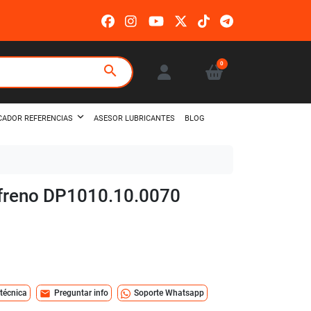
0
search
ASESOR LUBRICANTES
BLOG
CADOR REFERENCIAS
e freno DP1010.10.0070
mail
 técnica
Preguntar info
Soporte Whatsapp