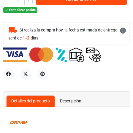
Formalizar pedido

local_shipping
info
Si realiza la compra hoy, la fecha estimada de entrega
1-2
será de
días
Compartir
Tuitear
Pinterest
Detalles del producto
Descripción