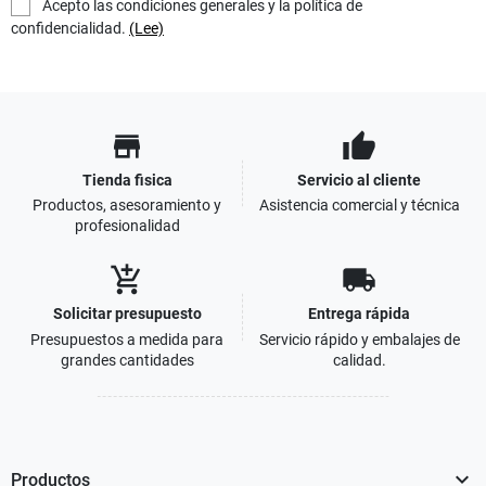
Acepto las condiciones generales y la política de
confidencialidad.
(Lee)
store
thumb_up
Tienda fisica
Servicio al cliente
Productos, asesoramiento y
Asistencia comercial y técnica
profesionalidad
add_shopping_cart
local_shipping
Solicitar presupuesto
Entrega rápida
Presupuestos a medida para
Servicio rápido y embalajes de
grandes cantidades
calidad.

Productos