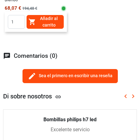
68,07 €
194,48 €
Añadir al

carrito
chat
Comentarios (0)
edit
Sea el primero en escribir una reseña
Di sobre nosotros
keyboard_arrow_left
keyboard_arrow_right
link
Anterio
Sig
Bombillas philips h7 led
Excelente servicio