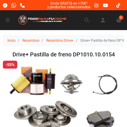
Envío GRATIS en +70€*
y productos seleccionados
0
Inicio
Recambios
Recambios Drive+
Drive+ Pastilla de freno DP10
Drive+ Pastilla de freno DP1010.10.0154
-55%