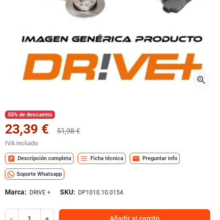
zoom_in
55% de descuento
23,39 €
51,98 €
IVA incluido
assignment
format_list_bulleted
mail
Descripción completa
Ficha técnica
Preguntar info
Soporte Whatsapp
Marca:
SKU:
DRIVE +
DP1010.10.0154
-
+
Añadir al carrito