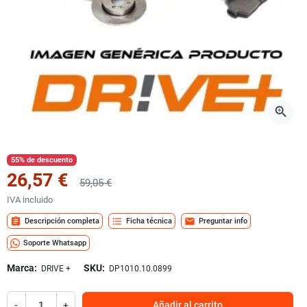
zoom_in
55% de descuento
26,57 €
59,05 €
IVA incluido
assignment
format_list_bulleted
mail
Descripción completa
Ficha técnica
Preguntar info
Soporte Whatsapp
Marca:
SKU:
DRIVE +
DP1010.10.0899
-
+
Añadir al carrito