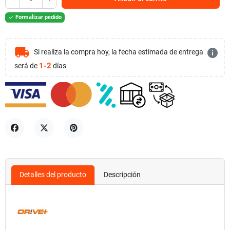
Formalizar pedido

local_shipping
info
Si realiza la compra hoy, la fecha estimada de entrega
1-2
será de
días
Compartir
Tuitear
Pinterest
Detalles del producto
Descripción