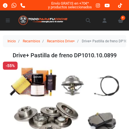
Envío GRATIS en +70€*
y productos seleccionados
0
Inicio
Recambios
Recambios Drive+
Drive+ Pastilla de freno DP10
Drive+ Pastilla de freno DP1010.10.0899
-55%