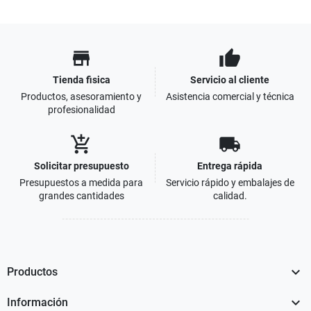
store
thumb_up
Tienda fisica
Servicio al cliente
Productos, asesoramiento y
Asistencia comercial y técnica
profesionalidad
add_shopping_cart
local_shipping
Solicitar presupuesto
Entrega rápida
Presupuestos a medida para
Servicio rápido y embalajes de
grandes cantidades
calidad.

Productos

Información