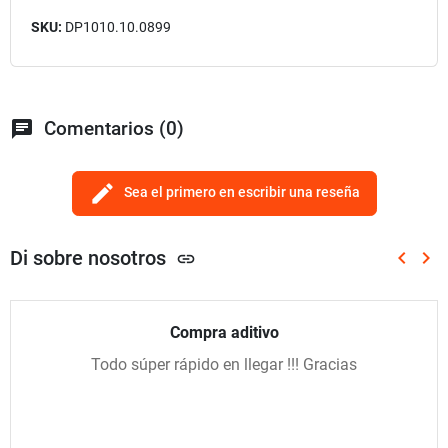
SKU:
DP1010.10.0899
chat
Comentarios (0)
edit
Sea el primero en escribir una reseña
Di sobre nosotros
keyboard_arrow_left
keyboard_arrow_right
link
Anterio
Sig
Compra aditivo
Todo súper rápido en llegar !!! Gracias