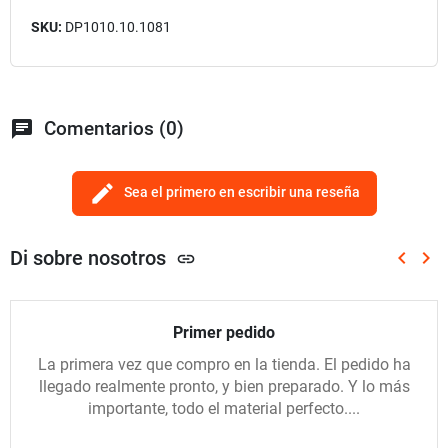
SKU:
DP1010.10.1081
chat
Comentarios (0)
edit
Sea el primero en escribir una reseña
Di sobre nosotros
keyboard_arrow_left
keyboard_arrow_right
link
Anterio
Sig
Primer pedido
La primera vez que compro en la tienda. El pedido ha
llegado realmente pronto, y bien preparado. Y lo más
importante, todo el material perfecto....