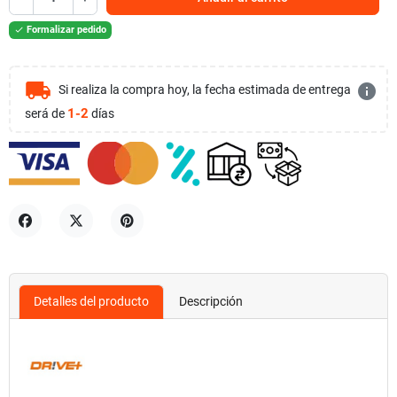
Formalizar pedido

local_shipping
info
Si realiza la compra hoy, la fecha estimada de entrega
1-2
será de
días
Compartir
Tuitear
Pinterest
Detalles del producto
Descripción