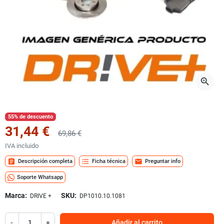
zoom_in
55% de descuento
31,44 €
69,86 €
IVA incluido
assignment
format_list_bulleted
mail
Descripción completa
Ficha técnica
Preguntar info
Soporte Whatsapp
Marca:
SKU:
DRIVE +
DP1010.10.1081
-
+
Añadir al carrito