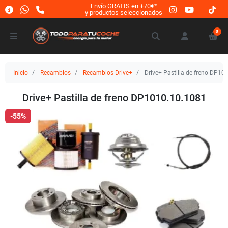
Envío GRATIS en +70€*
y productos seleccionados
0
Inicio
Recambios
Recambios Drive+
Drive+ Pastilla de freno DP10
Drive+ Pastilla de freno DP1010.10.1081
-55%