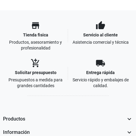
store
thumb_up
Tienda fisica
Servicio al cliente
Productos, asesoramiento y
Asistencia comercial y técnica
profesionalidad
add_shopping_cart
local_shipping
Solicitar presupuesto
Entrega rápida
Presupuestos a medida para
Servicio rápido y embalajes de
grandes cantidades
calidad.

Productos

Información