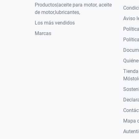
Productos|aceite para motor, aceite
Condic
de motor,lubricantes,
Aviso l
Los más vendidos
Polític
Marcas
Polític
Docume
Quiéne
Tienda
Móstol
Sosteni
Declara
Contác
Mapa de
Autent