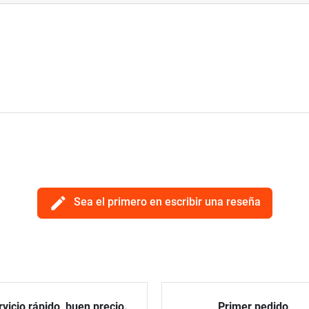
edit
Sea el primero en escribir una reseña
vicio rápido, buen precio.
Primer pedido