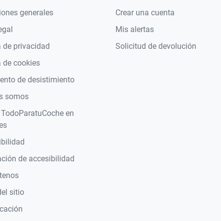
iones generales
Crear una cuenta
egal
Mis alertas
a de privacidad
Solicitud de devolución
a de cookies
nto de desistimiento
s somos
 TodoParatuCoche en
es
bilidad
ción de accesibilidad
tenos
l sitio
icación