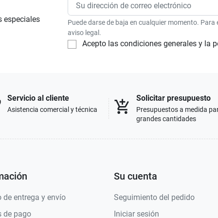
s especiales
Puede darse de baja en cualquier momento. Para el
aviso legal.
Acepto las condiciones generales y la p
Servicio al cliente
Solicitar presupuesto
p
add_shopping_cart
Asistencia comercial y técnica
Presupuestos a medida pa
grandes cantidades
mación
Su cuenta
 de entrega y envío
Seguimiento del pedido
 de pago
Iniciar sesión