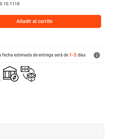
0.10.1118
Añadir al carrito
info
1-2
 la fecha estimada de entrega será de
días