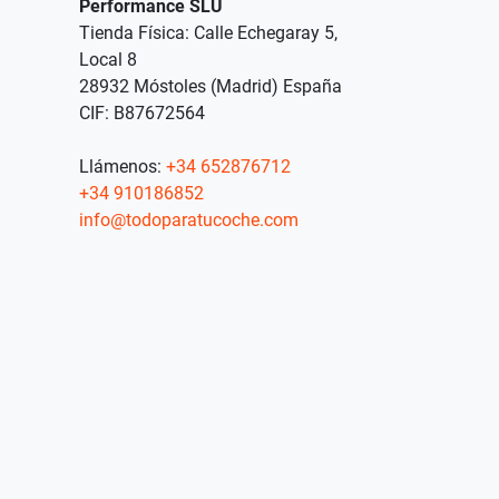
Performance SLU
Tienda Física: Calle Echegaray 5,
Local 8
28932 Móstoles (Madrid) España
CIF: B87672564
Llámenos:
+34 652876712
+34 910186852
info@todoparatucoche.com